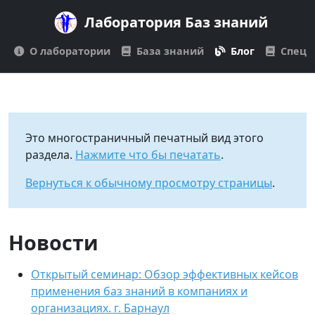
Лаборатория Баз знаний
О лаборатории
База знаний
Блог
Спецп
Это многостраничный печатный вид этого
раздела.
Нажмите что бы печатать
.
Вернуться к обычному просмотру страницы
.
Новости
Открытый семинар: Обзор эффективных кейсов
применения баз знаний в компаниях и
организациях. г. Барнаул