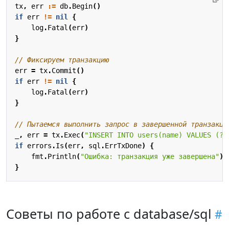
tx
,
err
:=
db
.
Begin
()
if
err
!=
nil
{
log
.
Fatal
(
err
)
}
// Фиксируем транзакцию
err
=
tx
.
Commit
()
if
err
!=
nil
{
log
.
Fatal
(
err
)
}
// Пытаемся выполнить запрос в завершенной транзакци
_
,
err
=
tx
.
Exec
(
"INSERT INTO users(name) VALUES (?)
if
errors
.
Is
(
err
,
sql
.
ErrTxDone
)
{
fmt
.
Println
(
"Ошибка: транзакция уже завершена"
)
}
Советы по работе с database/sql