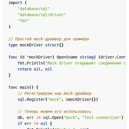
import
(
"database/sql"
"database/sql/driver"
"fmt"
)
// Простой mock-драйвер для примера
type
mockDriver
struct
{}
func
(
d
*
mockDriver
)
Open
(
name
string
)
(
driver
.
Conn
,
fmt
.
Println
(
"Mock driver открывает соединение с:
return
nil
,
nil
}
func
main
()
{
// Регистрируем наш mock-драйвер
sql
.
Register
(
"mock"
,
&
mockDriver
{})
// Теперь можем его использовать
db
,
err
:=
sql
.
Open
(
"mock"
,
"test-connection"
)
if
err
!=
nil
{