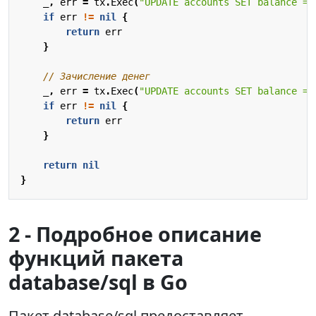
_
,
err
=
tx
.
Exec
(
"UPDATE accounts SET balance = 
if
err
!=
nil
{
return
err
}
// Зачисление денег
_
,
err
=
tx
.
Exec
(
"UPDATE accounts SET balance = 
if
err
!=
nil
{
return
err
}
return
nil
}
2 - Подробное описание
функций пакета
database/sql в Go
Пакет database/sql предоставляет