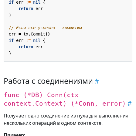
if
err
!=
nil
{
return
err
}
// Если все успешно - коммитим
err
=
tx
.
Commit
()
if
err
!=
nil
{
return
err
}
Работа с соединениями
func (*DB) Conn(ctx
context.Context) (*Conn, error)
Получает одно соединение из пула для выполнения
нескольких операций в одном контексте.
Пример: