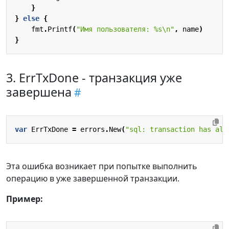
}
}
else
{
fmt
.
Printf
(
"Имя пользователя: %s\n"
,
name
)
}
3. ErrTxDone - транзакция уже
завершена
var
ErrTxDone
=
errors
.
New
(
"sql: transaction has alr
Эта ошибка возникает при попытке выполнить
операцию в уже завершенной транзакции.
Пример: