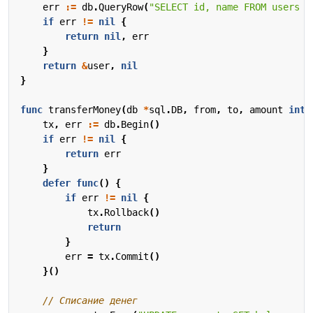
err
:=
db
.
QueryRow
(
"SELECT id, name FROM users W
if
err
!=
nil
{
return
nil
,
err
}
return
&
user
,
nil
}
func
transferMoney
(
db
*
sql
.
DB
,
from
,
to
,
amount
int
)
tx
,
err
:=
db
.
Begin
()
if
err
!=
nil
{
return
err
}
defer
func
()
{
if
err
!=
nil
{
tx
.
Rollback
()
return
}
err
=
tx
.
Commit
()
}()
// Списание денег