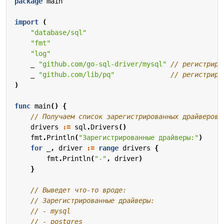
package
main
import
(
"database/sql"
"fmt"
"log"
_
"github.com/go-sql-driver/mysql"
// регистриру
_
"github.com/lib/pq"
// регистриру
)
func
main
()
{
// Получаем список зарегистрированных драйверов
drivers
:=
sql
.
Drivers
()
fmt
.
Println
(
"Зарегистрированные драйверы:"
)
for
_
,
driver
:=
range
drivers
{
fmt
.
Println
(
"-"
,
driver
)
}
// Выведет что-то вроде:
// Зарегистрированные драйверы:
// - mysql
// - postgres