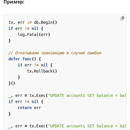
Пример:
tx
,
err
:=
db
.
Begin
()
if
err
!=
nil
{
log
.
Fatal
(
err
)
}
// Откатываем транзакцию в случае ошибки
defer
func
()
{
if
err
!=
nil
{
tx
.
Rollback
()
}
}()
_
,
err
=
tx
.
Exec
(
"UPDATE accounts SET balance = bala
if
err
!=
nil
{
return
err
}
_
,
err
=
tx
.
Exec
(
"UPDATE accounts SET balance = bala