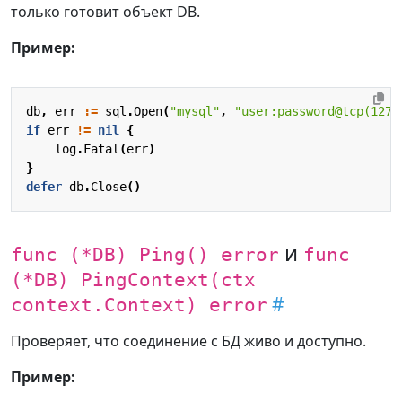
только готовит объект DB.
Пример:
db
,
err
:=
sql
.
Open
(
"mysql"
,
"user:password@tcp(127.
if
err
!=
nil
{
log
.
Fatal
(
err
)
}
defer
db
.
Close
()
и
func (*DB) Ping() error
func
(*DB) PingContext(ctx
context.Context) error
Проверяет, что соединение с БД живо и доступно.
Пример: