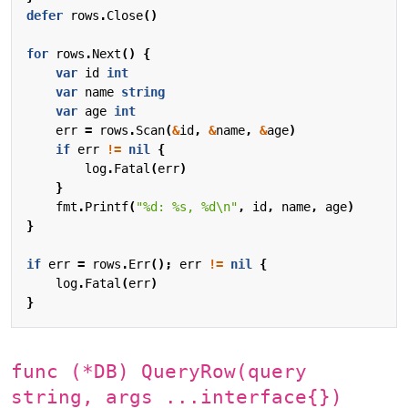
defer
rows
.
Close
()
for
rows
.
Next
()
{
var
id
int
var
name
string
var
age
int
err
=
rows
.
Scan
(
&
id
,
&
name
,
&
age
)
if
err
!=
nil
{
log
.
Fatal
(
err
)
}
fmt
.
Printf
(
"%d: %s, %d\n"
,
id
,
name
,
age
)
}
if
err
=
rows
.
Err
();
err
!=
nil
{
log
.
Fatal
(
err
)
}
func (*DB) QueryRow(query
string, args ...interface{})