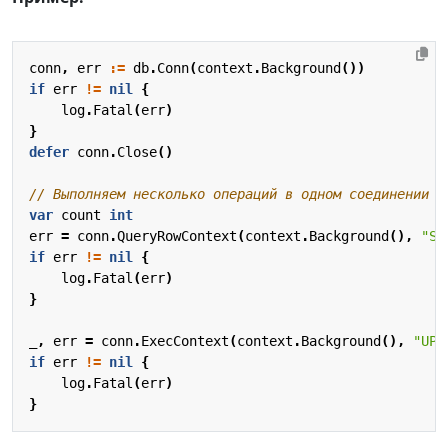
conn
,
err
:=
db
.
Conn
(
context
.
Background
())
if
err
!=
nil
{
log
.
Fatal
(
err
)
}
defer
conn
.
Close
()
// Выполняем несколько операций в одном соединении
var
count
int
err
=
conn
.
QueryRowContext
(
context
.
Background
(),
"SE
if
err
!=
nil
{
log
.
Fatal
(
err
)
}
_
,
err
=
conn
.
ExecContext
(
context
.
Background
(),
"UPD
if
err
!=
nil
{
log
.
Fatal
(
err
)
}