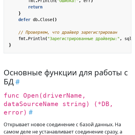
fmt
.
Println
(
"Ошибка:"
,
err
)
return
}
defer
db
.
Close
()
// Проверяем, что драйвер зарегистрирован
fmt
.
Println
(
"Зарегистрированные драйверы:"
,
sql
.
}
Основные функции для работы с
БД
func Open(driverName,
dataSourceName string) (*DB,
error)
Открывает новое соединение с базой данных. На
самом деле не устанавливает соединение сразу, а