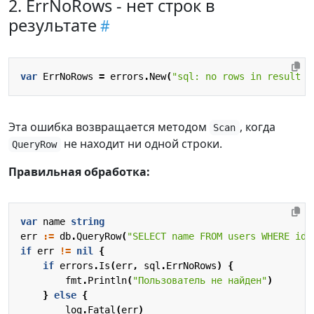
2. ErrNoRows - нет строк в
результате
var
ErrNoRows
=
errors
.
New
(
"sql: no rows in result s
Эта ошибка возвращается методом
, когда
Scan
не находит ни одной строки.
QueryRow
Правильная обработка:
var
name
string
err
:=
db
.
QueryRow
(
"SELECT name FROM users WHERE id 
if
err
!=
nil
{
if
errors
.
Is
(
err
,
sql
.
ErrNoRows
)
{
fmt
.
Println
(
"Пользователь не найден"
)
}
else
{
log
.
Fatal
(
err
)