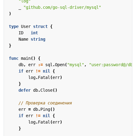
"log"
_
"github.com/go-sql-driver/mysql"
)
type
User
struct
{
ID
int
Name
string
}
func
main
()
{
db
,
err
:=
sql
.
Open
(
"mysql"
,
"user:password@/dbn
if
err
!=
nil
{
log
.
Fatal
(
err
)
}
defer
db
.
Close
()
// Проверка соединения
err
=
db
.
Ping
()
if
err
!=
nil
{
log
.
Fatal
(
err
)
}