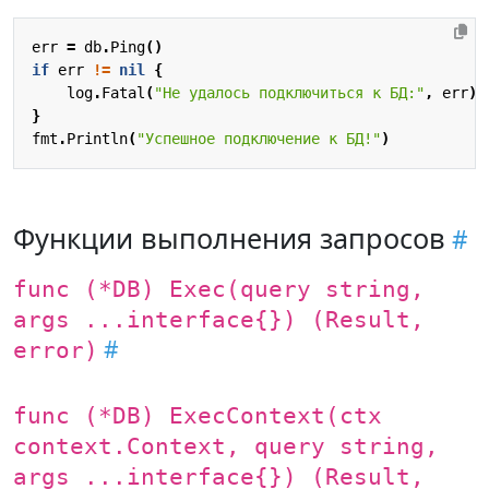
err
=
db
.
Ping
()
if
err
!=
nil
{
log
.
Fatal
(
"Не удалось подключиться к БД:"
,
err
)
}
fmt
.
Println
(
"Успешное подключение к БД!"
)
Функции выполнения запросов
func (*DB) Exec(query string,
args ...interface{}) (Result,
error)
func (*DB) ExecContext(ctx
context.Context, query string,
args ...interface{}) (Result,