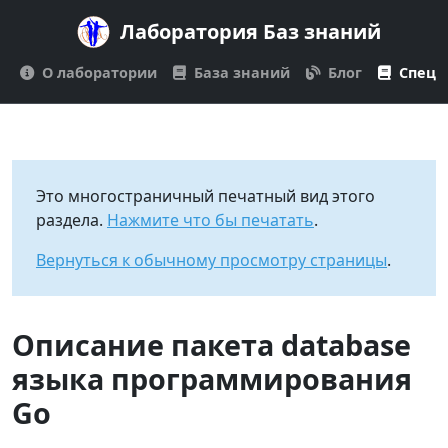
Лаборатория Баз знаний
О лаборатории
База знаний
Блог
Спецп
Это многостраничный печатный вид этого
раздела.
Нажмите что бы печатать
.
Вернуться к обычному просмотру страницы
.
Описание пакета database
языка программирования
Go