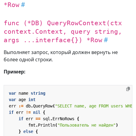
*Row
func (*DB) QueryRowContext(ctx
context.Context, query string,
args ...interface{}) *Row
Выполняет запрос, который должен вернуть не
более одной строки.
Пример:
var
name
string
var
age
int
err
:=
db
.
QueryRow
(
"SELECT name, age FROM users WHER
if
err
!=
nil
{
if
err
==
sql
.
ErrNoRows
{
fmt
.
Println
(
"Пользователь не найден"
)
}
else
{