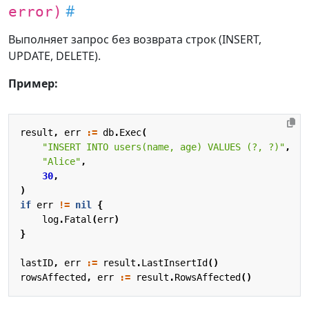
error)
Выполняет запрос без возврата строк (INSERT,
UPDATE, DELETE).
Пример:
result
,
err
:=
db
.
Exec
(
"INSERT INTO users(name, age) VALUES (?, ?)"
,
"Alice"
,
30
,
)
if
err
!=
nil
{
log
.
Fatal
(
err
)
}
lastID
,
err
:=
result
.
LastInsertId
()
rowsAffected
,
err
:=
result
.
RowsAffected
()