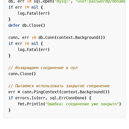
db
,
err
:=
sql
.
Open
(
"mysql"
,
"user:password@/dbname"
if
err
!=
nil
{
log
.
Fatal
(
err
)
}
defer
db
.
Close
()
conn
,
err
:=
db
.
Conn
(
context
.
Background
())
if
err
!=
nil
{
log
.
Fatal
(
err
)
}
// Возвращаем соединение в пул
conn
.
Close
()
// Пытаемся использовать закрытое соединение
err
=
conn
.
PingContext
(
context
.
Background
())
if
errors
.
Is
(
err
,
sql
.
ErrConnDone
)
{
fmt
.
Println
(
"Ошибка: соединение уже закрыто"
)
}