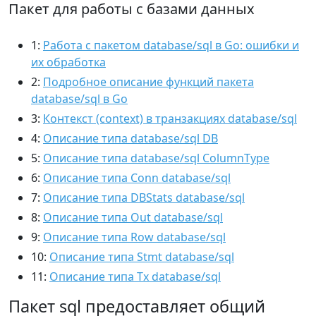
Пакет для работы с базами данных
1:
Работа с пакетом database/sql в Go: ошибки и
их обработка
2:
Подробное описание функций пакета
database/sql в Go
3:
Контекст (context) в транзакциях database/sql
4:
Описание типа database/sql DB
5:
Описание типа database/sql ColumnType
6:
Описание типа Conn database/sql
7:
Описание типа DBStats database/sql
8:
Описание типа Out database/sql
9:
Описание типа Row database/sql
10:
Описание типа Stmt database/sql
11:
Описание типа Tx database/sql
Пакет sql предоставляет общий