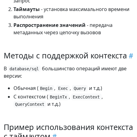
запрос
Таймауты
- установка максимального времени
выполнения
Распространение значений
- передача
метаданных через цепочку вызовов
Методы с поддержкой контекста
В
большинство операций имеют две
database/sql
версии:
Обычная (
,
,
и т.д.)
Begin
Exec
Query
С контекстом (
,
,
BeginTx
ExecContext
и т.д.)
QueryContext
Пример использования контекста
с таймаутом