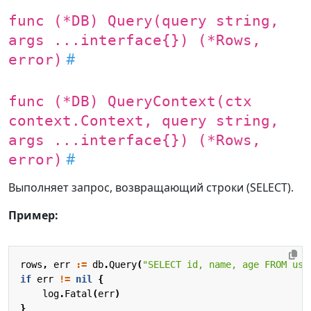
func (*DB) Query(query string,
args ...interface{}) (*Rows,
error)
func (*DB) QueryContext(ctx
context.Context, query string,
args ...interface{}) (*Rows,
error)
Выполняет запрос, возвращающий строки (SELECT).
Пример:
rows
,
err
:=
db
.
Query
(
"SELECT id, name, age FROM use
if
err
!=
nil
{
log
.
Fatal
(
err
)
}