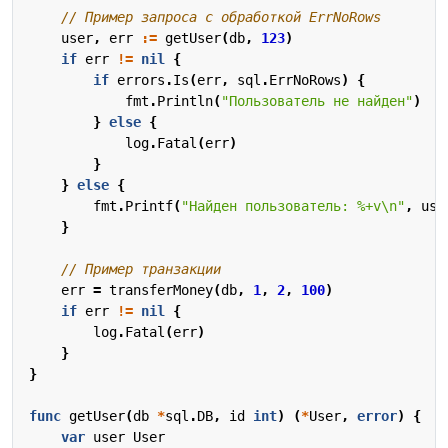
// Пример запроса с обработкой ErrNoRows
user
,
err
:=
getUser
(
db
,
123
)
if
err
!=
nil
{
if
errors
.
Is
(
err
,
sql
.
ErrNoRows
)
{
fmt
.
Println
(
"Пользователь не найден"
)
}
else
{
log
.
Fatal
(
err
)
}
}
else
{
fmt
.
Printf
(
"Найден пользователь: %+v\n"
,
use
}
// Пример транзакции
err
=
transferMoney
(
db
,
1
,
2
,
100
)
if
err
!=
nil
{
log
.
Fatal
(
err
)
}
}
func
getUser
(
db
*
sql
.
DB
,
id
int
)
(
*
User
,
error
)
{
var
user
User