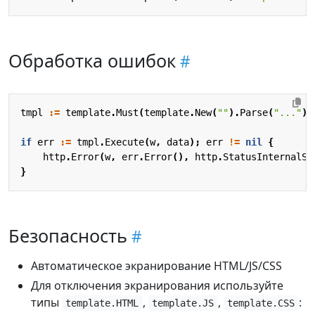
Обработка ошибок
tmpl
:=
template
.
Must
(
template
.
New
(
""
).
Parse
(
"..."
))
if
err
:=
tmpl
.
Execute
(
w
,
data
);
err
!=
nil
{
http
.
Error
(
w
,
err
.
Error
(),
http
.
StatusInternalSe
}
Безопасность
Автоматическое экранирование HTML/JS/CSS
Для отключения экранирования используйте
типы
,
,
:
template.HTML
template.JS
template.CSS