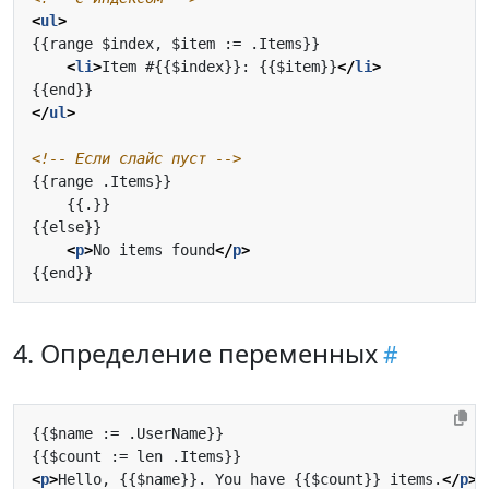
<
ul
>
<
li
>
Item #{{$index}}: {{$item}}
</
li
>
</
ul
>
<!-- Если слайс пуст -->
<
p
>
No items found
</
p
>
4. Определение переменных
<
p
>
Hello, {{$name}}. You have {{$count}} items.
</
p
>