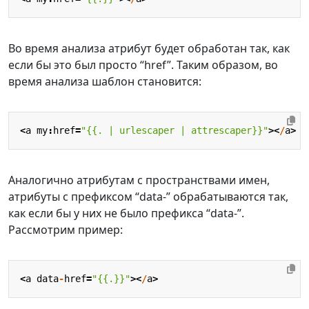
Во время анализа атрибут будет обработан так, как
если бы это был просто “href”. Таким образом, во
время анализа шаблон становится:
<
a
my
:
href
=
"{{. | urlescaper | attrescaper}}"
><
/
a
>
Аналогично атрибутам с пространствами имен,
атрибуты с префиксом “data-” обрабатываются так,
как если бы у них не было префикса “data-”.
Рассмотрим пример:
<
a
data
-
href
=
"{{.}}"
><
/
a
>