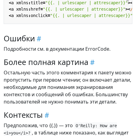
<
a
xmlns
:
title
=
"{{. | urlescaper | attrescaper}}"
><
/
<
a
xmlns
:
href
=
"{{. | urlescaper | attrescaper}}"
><
/
a
<
a
xmlns
:
onclick
=
"{{. | urlescaper | attrescaper}}"
>
Ошибки
Подробности см. в документации ErrorCode.
Более полная картина
Остальную часть этого комментария к пакету можно
пропустить при первом чтении; он включает детали,
необходимые для понимания экранирования
контекстов и сообщений об ошибках. Большинству
пользователей не нужно понимать эти детали.
Контексты
Предположив, что {{.}} — это
O'Reilly: How are
, в таблице ниже показано, как выглядит
<i>you</i>?