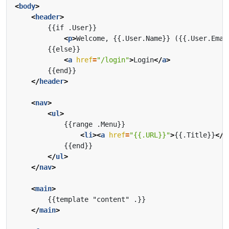
<
body
>
<
header
>
<
p
>
Welcome, {{.User.Name}} ({{.User.Emai
<
a
href
=
"/login"
>
Login
</
a
>
</
header
>
<
nav
>
<
ul
>
<
li
><
a
href
=
"{{.URL}}"
>
{{.Title}}
</
a
</
ul
>
</
nav
>
<
main
>
</
main
>