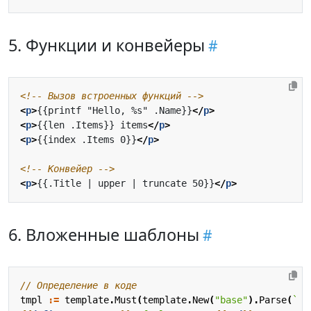
5. Функции и конвейеры
<!-- Вызов встроенных функций -->
<
p
>
{{printf "Hello, %s" .Name}}
</
p
>
<
p
>
{{len .Items}} items
</
p
>
<
p
>
{{index .Items 0}}
</
p
>
<!-- Конвейер -->
<
p
>
{{.Title | upper | truncate 50}}
</
p
>
6. Вложенные шаблоны
// Определение в коде
tmpl
:=
template
.
Must
(
template
.
New
(
"base"
).
Parse
(