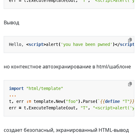
err
=
t
.
ExecuteTemplate
(
out
,
"T"
,
"<script>alert('yo
Вывод
Hello, 
<
script
>
alert
(
'you have been pwned'
)</
script
>
но контекстное автоэкранирование в html/шаблоне
import
"html/template"
...
t
,
err
:=
template
.
New
(
"foo"
).
Parse
(
`
{{
define
"T"
}}
H
err
=
t
.
ExecuteTemplate
(
out
,
"T"
,
"<script>alert('yo
создает безопасный, экранированный HTML-вывод