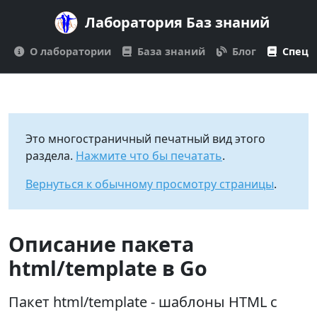
Лаборатория Баз знаний
О лаборатории
База знаний
Блог
Спецп
Это многостраничный печатный вид этого
раздела.
Нажмите что бы печатать
.
Вернуться к обычному просмотру страницы
.
Описание пакета
html/template в Go
Пакет html/template - шаблоны HTML с