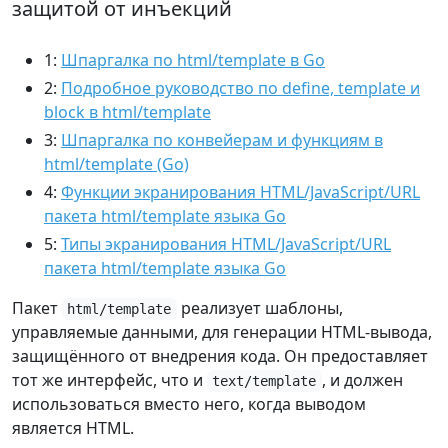
защитой от инъекций
1:
Шпаргалка по html/template в Go
2:
Подробное руководство по define, template и
block в html/template
3:
Шпаргалка по конвейерам и функциям в
html/template (Go)
4:
Функции экранирования HTML/JavaScript/URL
пакета html/template языка Go
5:
Типы экранирования HTML/JavaScript/URL
пакета html/template языка Go
Пакет
реализует шаблоны,
html/template
управляемые данными, для генерации HTML-вывода,
защищённого от внедрения кода. Он предоставляет
тот же интерфейс, что и
, и должен
text/template
использоваться вместо него, когда выводом
является HTML.