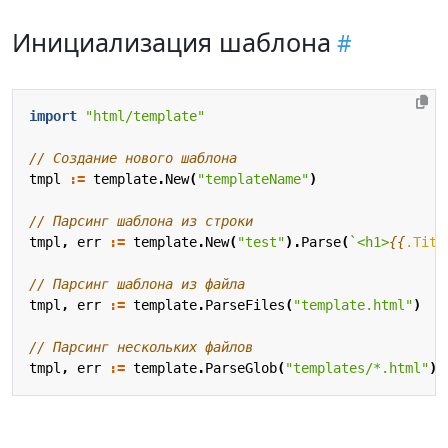
Инициализация шаблона
import
"html/template"
// Создание нового шаблона
tmpl
:=
template
.
New
(
"templateName"
)
// Парсинг шаблона из строки
tmpl
,
err
:=
template
.
New
(
"test"
).
Parse
(
`<h1>
{{
.Titl
// Парсинг шаблона из файла
tmpl
,
err
:=
template
.
ParseFiles
(
"template.html"
)
// Парсинг нескольких файлов
tmpl
,
err
:=
template
.
ParseGlob
(
"templates/*.html"
)