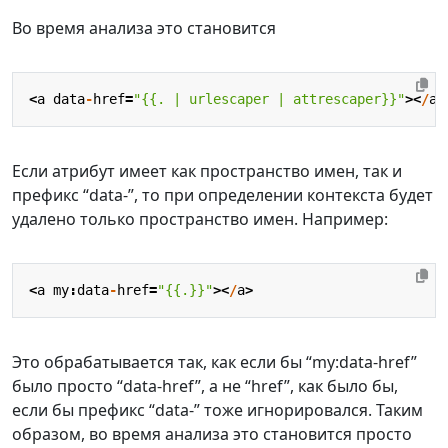
Во время анализа это становится
<
a
data
-
href
=
"{{. | urlescaper | attrescaper}}"
><
/
a
>
Если атрибут имеет как пространство имен, так и
префикс “data-”, то при определении контекста будет
удалено только пространство имен. Например:
<
a
my
:
data
-
href
=
"{{.}}"
><
/
a
>
Это обрабатывается так, как если бы “my:data-href”
было просто “data-href”, а не “href”, как было бы,
если бы префикс “data-” тоже игнорировался. Таким
образом, во время анализа это становится просто