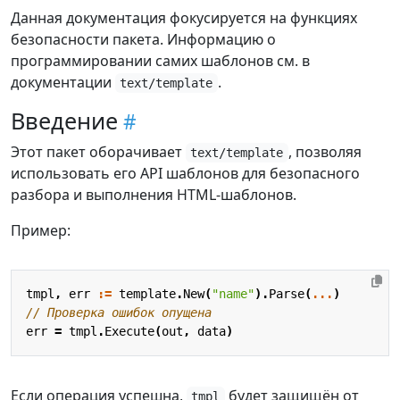
Данная документация фокусируется на функциях
безопасности пакета. Информацию о
программировании самих шаблонов см. в
документации
.
text/template
Введение
Этот пакет оборачивает
, позволяя
text/template
использовать его API шаблонов для безопасного
разбора и выполнения HTML-шаблонов.
Пример:
tmpl
,
err
:=
template
.
New
(
"name"
).
Parse
(
...
)
// Проверка ошибок опущена
err
=
tmpl
.
Execute
(
out
,
data
)
Если операция успешна,
будет защищён от
tmpl