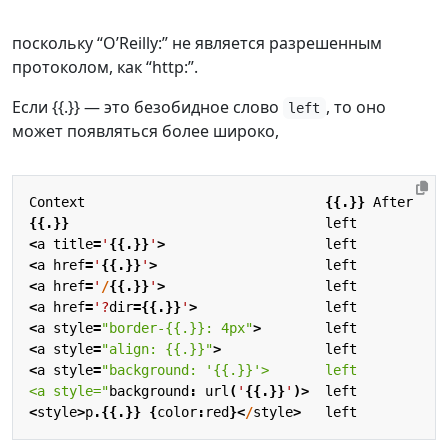
поскольку “O’Reilly:” не является разрешенным
протоколом, как “http:”.
Если {{.}} — это безобидное слово
, то оно
left
может появляться более широко,
Context
{{.}}
After
{{.}}
left
<
a
title
=
'
{{.}}
'
>
left
<
a
href
=
'
{{.}}
'
>
left
<
a
href
=
'
/
{{.}}
'
>
left
<
a
href
=
'?
dir
={{.}}
'
>
left
<
a
style
=
"border-{{.}}: 4px"
>
left
<
a
style
=
"align: {{.}}"
>
left
<
a
style
=
<a style="
background
:
url
(
'
{{.}}
'
)>
left
<
style
>
p
.{{.}}
{
color
:
red
}<
/
style
>
left