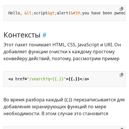
Hello, 
&lt;
script
&gt;
alert(
&#39;
you have been pwned
&
Контексты
Этот пакет понимает HTML, CSS, JavaScript и URI. Он
добавляет функции очистки к каждому простому
конвейеру действий, поэтому, рассмотрим пример
<
a
href
=
"/search?q={{.}}"
>{{.}}<
/
a
>
Во время разбора каждый {{.}} перезаписывается для
добавления экранирующих функций по мере
необходимости. В этом случае это становится