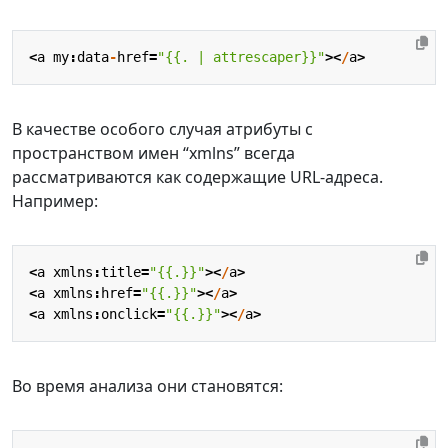
<
a
my
:
data
-
href
=
"{{. | attrescaper}}"
><
/
a
>
В качестве особого случая атрибуты с
пространством имен “xmlns” всегда
рассматриваются как содержащие URL-адреса.
Например:
<
a
xmlns
:
title
=
"{{.}}"
><
/
a
>
<
a
xmlns
:
href
=
"{{.}}"
><
/
a
>
<
a
xmlns
:
onclick
=
"{{.}}"
><
/
a
>
Во время анализа они становятся: