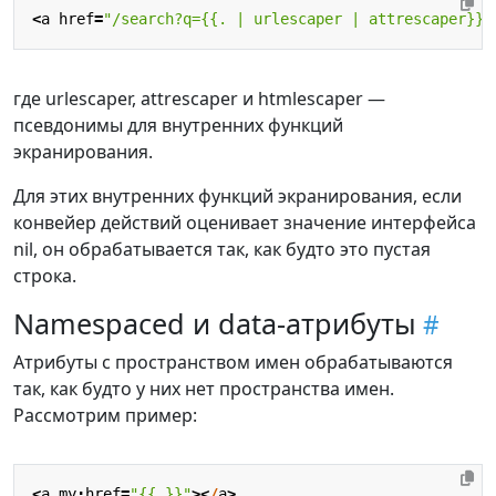
<
a
href
=
"/search?q={{. | urlescaper | attrescaper}}"
где urlescaper, attrescaper и htmlescaper —
псевдонимы для внутренних функций
экранирования.
Для этих внутренних функций экранирования, если
конвейер действий оценивает значение интерфейса
nil, он обрабатывается так, как будто это пустая
строка.
Namespaced и data-атрибуты
Атрибуты с пространством имен обрабатываются
так, как будто у них нет пространства имен.
Рассмотрим пример:
<
a
my
:
href
=
"{{.}}"
><
/
a
>