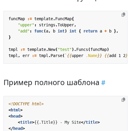
funcMap
:=
template
.
FuncMap
{
"upper"
:
strings
.
ToUpper
,
"add"
:
func
(
a
,
b
int
)
int
{
return
a
+
b
},
}
tmpl
:=
template
.
New
(
"test"
).
Funcs
(
funcMap
)
tmpl
,
err
:=
tmpl
.
Parse
(
`
{{
upper
.Name
}}
{{
add
1
2
}}
Пример полного шаблона
<!DOCTYPE html>
<
html
>
<
head
>
<
title
>
{{.Title}} - My Site
</
title
>
</
head
>