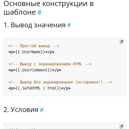
Основные конструкции в
шаблоне
1. Вывод значения
<!-- Простой вывод -->
<
p
>
{{.UserName}}
</
p
>
<!-- Вывод с экранированием HTML -->
<
p
>
{{.UserComment}}
</
p
>
<!-- Вывод без экранирования (осторожно!) -->
<
p
>
{{.SafeHTML | html}}
</
p
>
2. Условия