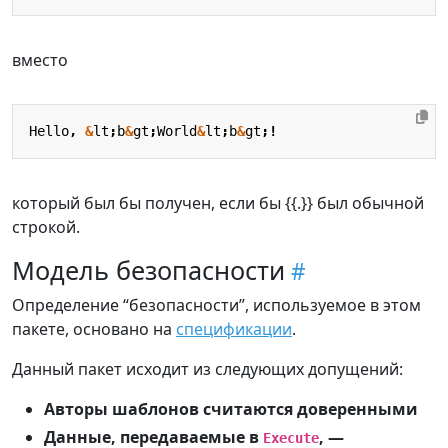
вместо
Hello
,
&
lt
;
b
&
gt
;
World
&
lt
;
b
&
gt
;!
который был бы получен, если бы {{.}} был обычной
строкой.
Модель безопасности
Определение “безопасности”, используемое в этом
пакете, основано на
спецификации
.
Данный пакет исходит из следующих допущений:
Авторы шаблонов считаются доверенными
Данные, передаваемые в
, —
Execute