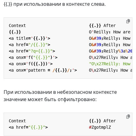
{{.}} при использовании в контексте слева.
Context
{{.}}
After
{{.}}
O
'
Reilly
:
How
are
&
<
a
title
=
'
{{.}}
'
>
O
&
#
39
;
Reilly
:
How
a
<
a
href
=
"/{{.}}"
>
O
&
#
39
;
Reilly
:
How
a
<
a
href
=
"?q={{.}}"
>
O
&
#
39
;
Reilly
%
3
a
%
20
H
<
a
onx
=
'
f
(
"{{.}}"
)
'
>
O
\
x27Reilly
:
How
ar
<
a
onx
=
'
f
({{.}})
'
>
"O\x27Reilly: How a
<
a
onx
=
'
pattern
=
/
{{.}}
/
;
'
>
O
\
x27Reilly
:
How
ar
При использовании в небезопасном контексте
значение может быть отфильтровано:
Context
{{.}}
After
<
a
href
=
"{{.}}"
>
#
ZgotmplZ