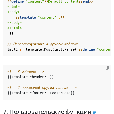
{{
define
"content"
}}
Default content
{{
end
}}
{{
template
"content"
.
}}
`
))
// Переопределение в другом шаблоне
tmpl2
:=
template
.
Must
(
tmpl
.
Parse
(
`
{{
define
"content
<!-- В шаблоне -->
<!-- С передачей других данных -->
7. Пользовательские функции