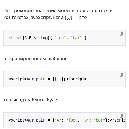
Нестроковые значения могут использоваться в
контекстах JavaScript. Если {{.}} — это
struct
{
A
,
B
string
}{
"foo"
,
"bar"
}
в экранированном шаблоне
<
script
>
var
pair
=
{{.}};<
/
script
>
то вывод шаблона будет
<
script
>
var
pair
=
{
"A"
:
"foo"
,
"B"
:
"bar"
};<
/
script