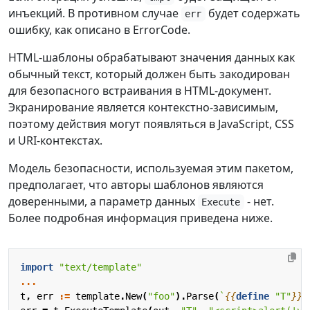
инъекций. В противном случае
будет содержать
err
ошибку, как описано в ErrorCode.
HTML-шаблоны обрабатывают значения данных как
обычный текст, который должен быть закодирован
для безопасного встраивания в HTML-документ.
Экранирование является контекстно-зависимым,
поэтому действия могут появляться в JavaScript, CSS
и URI-контекстах.
Модель безопасности, используемая этим пакетом,
предполагает, что авторы шаблонов являются
доверенными, а параметр данных
- нет.
Execute
Более подробная информация приведена ниже.
import
"text/template"
...
t
,
err
:=
template
.
New
(
"foo"
).
Parse
(
`
{{
define
"T"
}}
H