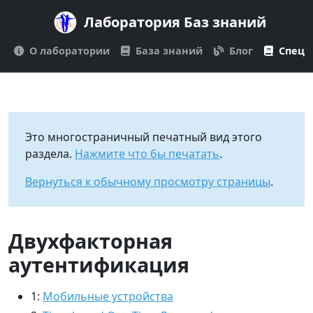
Лаборатория Баз знаний
О лаборатории
База знаний
Блог
Спецп
Это многостраничный печатный вид этого
раздела.
Нажмите что бы печатать
.
Вернуться к обычному просмотру страницы
.
Двухфакторная
аутентификация
1:
Мобильные устройства