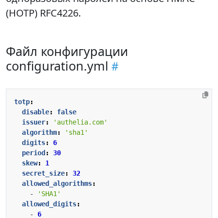
(HOTP) RFC4226.
Файл конфигурации
configuration.yml
totp
:
disable
:
false
issuer
:
'authelia.com'
algorithm
:
'sha1'
digits
:
6
period
:
30
skew
:
1
secret_size
:
32
allowed_algorithms
:
- 
'SHA1'
allowed_digits
:
- 
6