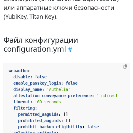
или аппаратные ключи безопасности
(YubiKey, Titan Key).
Файл конфигурации
configuration.yml
webauthn
:
disable
:
false
enable_passkey_login
:
false
display_name
:
'Authelia'
attestation_conveyance_preference
:
'indirect'
timeout
:
'60 seconds'
filtering
:
permitted_aaguids
:
[]
prohibited_aaguids
:
[]
prohibit_backup_eligibility
:
false