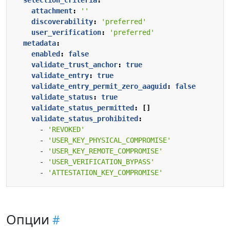
selection_criteria
:
attachment
:
''
discoverability
:
'preferred'
user_verification
:
'preferred'
metadata
:
enabled
:
false
validate_trust_anchor
:
true
validate_entry
:
true
validate_entry_permit_zero_aaguid
:
false
validate_status
:
true
validate_status_permitted
:
[]
validate_status_prohibited
:
- 
'REVOKED'
- 
'USER_KEY_PHYSICAL_COMPROMISE'
- 
'USER_KEY_REMOTE_COMPROMISE'
- 
'USER_VERIFICATION_BYPASS'
- 
'ATTESTATION_KEY_COMPROMISE'
Опции