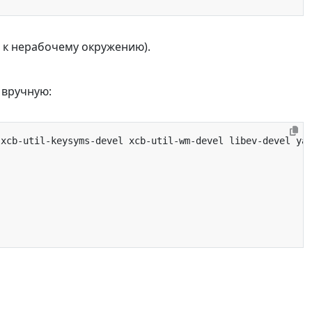
и к нерабочему окружению).
вручную: