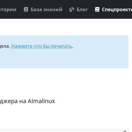
атории
База знаний
Блог
Спецпроек
дела.
Нажмите что бы печатать
.
джера на Almalinux