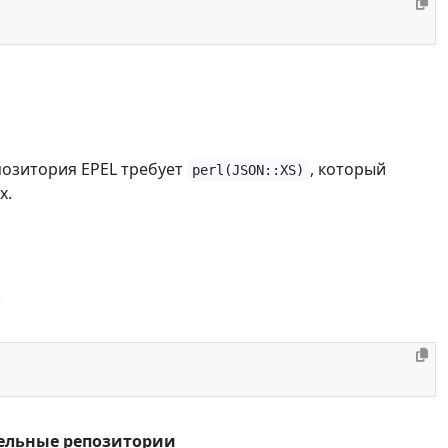
позитория EPEL требует
, который
perl(JSON::XS)
x.
:
тельные репозитории