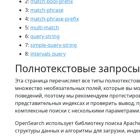
2:
match-bool-prefix
3:
match-phrase
4:
match-phrase-prefix
5:
multi-match
6:
query-string
7:
simple-query-string
8:
intervals query
Полнотекстовые запросы
Эта страница перечисляет все типы полнотексто
множество необязательных полей, которые вы мо
поведений, поэтому мы рекомендуем протестиров
представительных индексах и проверить вывод, 
комплексные поиски с несколькими параметрами
OpenSearch использует библиотеку поиска Apach
структуры данных и алгоритмы для загрузки, инде