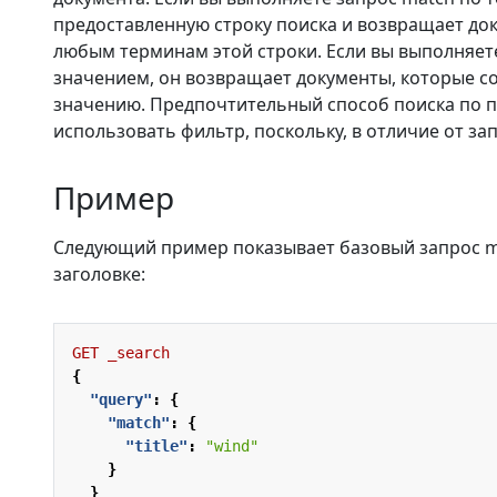
предоставленную строку поиска и возвращает до
любым терминам этой строки. Если вы выполняет
значением, он возвращает документы, которые с
значению. Предпочтительный способ поиска по 
использовать фильтр, поскольку, в отличие от за
Пример
Следующий пример показывает базовый запрос ma
заголовке:
GET
_search
{
"query"
:
{
"match"
:
{
"title"
:
"wind"
}
}