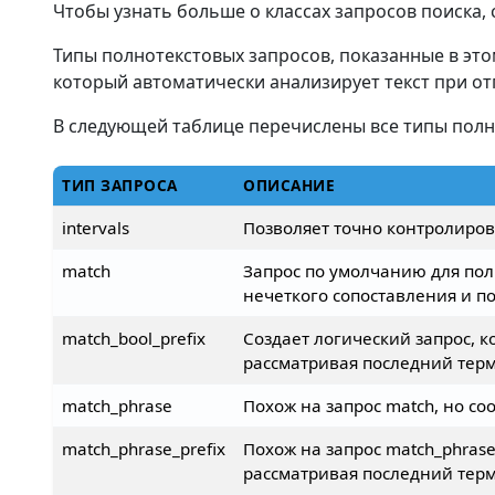
Чтобы узнать больше о классах запросов поиска, 
Типы полнотекстовых запросов, показанные в это
который автоматически анализирует текст при от
В следующей таблице перечислены все типы полн
ТИП ЗАПРОСА
ОПИСАНИЕ
intervals
Позволяет точно контролиров
match
Запрос по умолчанию для пол
нечеткого сопоставления и по
match_bool_prefix
Создает логический запрос, 
рассматривая последний терм
match_phrase
Похож на запрос match, но со
match_phrase_prefix
Похож на запрос match_phrase
рассматривая последний терм