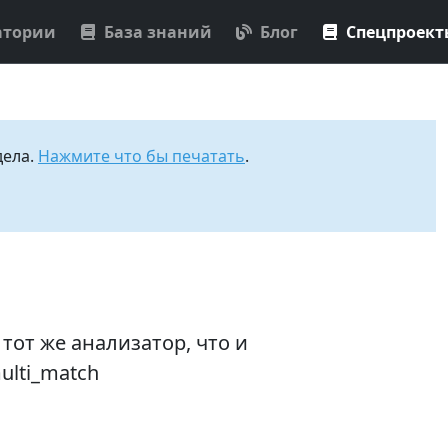
атории
База знаний
Блог
Спецпроек
дела.
Нажмите что бы печатать
.
тот же анализатор, что и
ulti_match