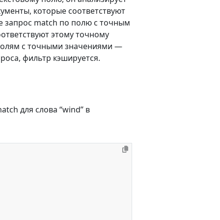
кументы, которые соответствуют
е запрос match по полю с точным
оответствуют этому точному
полям с точными значениями —
проса, фильтр кэшируется.
tch для слова “wind” в