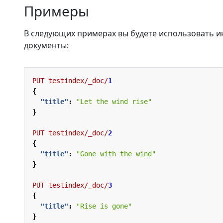
Примеры
В следующих примерах вы будете использовать 
документы:
PUT
testindex/_doc/
1
{
"title"
:
"Let the wind rise"
}
PUT
testindex/_doc/
2
{
"title"
:
"Gone with the wind"
}
PUT
testindex/_doc/
3
{
"title"
:
"Rise is gone"
}