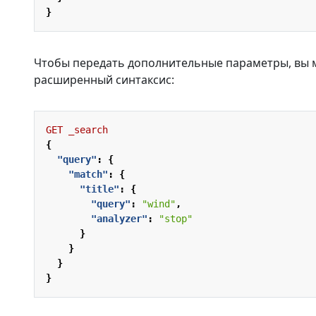
}
Чтобы передать дополнительные параметры, вы 
расширенный синтаксис:
GET
_search
{
"query"
:
{
"match"
:
{
"title"
:
{
"query"
:
"wind"
,
"analyzer"
:
"stop"
}
}
}
}