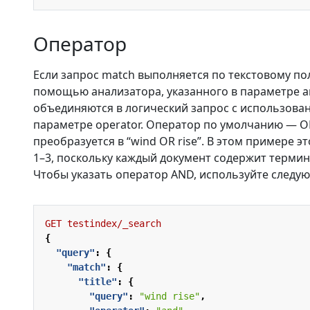
Оператор
Если запрос match выполняется по текстовому пол
помощью анализатора, указанного в параметре an
объединяются в логический запрос с использован
параметре operator. Оператор по умолчанию — OR,
преобразуется в “wind OR rise”. В этом примере 
1–3, поскольку каждый документ содержит термин
Чтобы указать оператор AND, используйте следу
GET
testindex/_search
{
"query"
:
{
"match"
:
{
"title"
:
{
"query"
:
"wind rise"
,