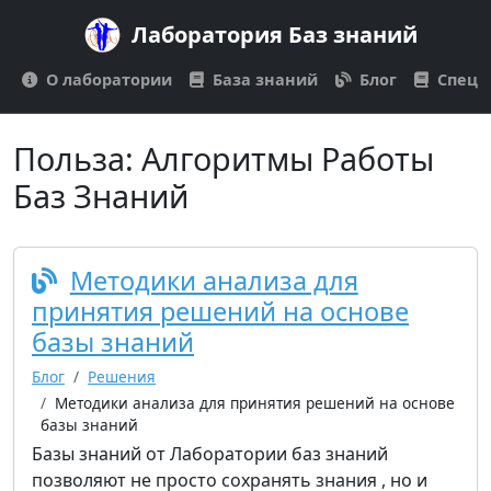
Лаборатория Баз знаний
О лаборатории
База знаний
Блог
Спецп
Польза:
Алгоритмы Работы
Баз Знаний
Методики анализа для
принятия решений на основе
базы знаний
Блог
Решения
Методики анализа для принятия решений на основе
базы знаний
Базы знаний от Лаборатории баз знаний
позволяют не просто сохранять знания , но и