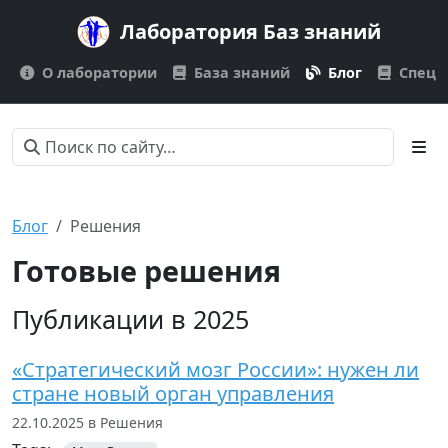
Лаборатория Баз знаний
О лаборатории
База знаний
Блог
Спецп
Блог
Решения
Готовые решения
Публикации в 2025
«Стратегический мозг России»: нужен ли
стране новый орган управления
22.10.2025 в Решения