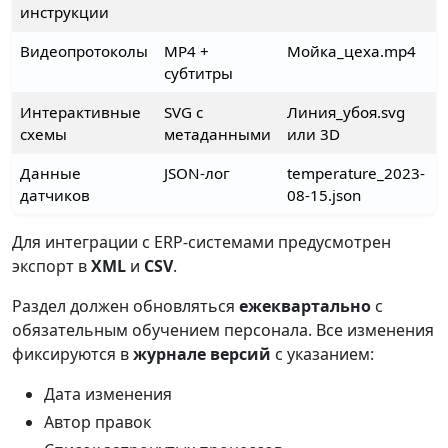
инструкции
Видеопротоколы
MP4 +
Мойка_цеха.mp4
субтитры
Интерактивные
SVG с
Линия_убоя.svg
схемы
метаданными
или 3D
Данные
JSON-лог
temperature_2023-
датчиков
08-15.json
Для интеграции с ERP-системами предусмотрен
экспорт в
XML
и
CSV
.
Раздел должен обновляться
ежеквартально
с
обязательным обучением персонала. Все изменения
фиксируются в
журнале версий
с указанием:
Дата изменения
Автор правок