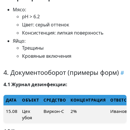
Мясо:
pH > 6.2
Цвет: серый оттенок
Консистенция: липкая поверхность
Яйцо:
Трещины
Кровяные включения
4. Документооборот (примеры форм)
4.1 Журнал дезинфекции:
ДАТА
ОБЪЕКТ
СРЕДСТВО
КОНЦЕНТРАЦИЯ
ОТВЕТС
15.08
Цех
Виркон-С
2%
Иванов 
убоя