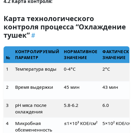
4.2 Карта контроля:
Карта технологического
контроля процесса “Охлаждение
тушек”
КОНТРОЛИРУЕМЫЙ
НОРМАТИВНОЕ
ФАКТИЧЕСКО
№
ПАРАМЕТР
ЗНАЧЕНИЕ
ЗНАЧЕНИЕ
1
Температура воды
0-4°C
2°C
2
Время выдержки
45 мин
43 мин
3
pH мяса после
5.8-6.2
6.0
охлаждения
4
Микробная
≤1×10³ КОЕ/см²
5×10² КОЕ/см²
обсемененность