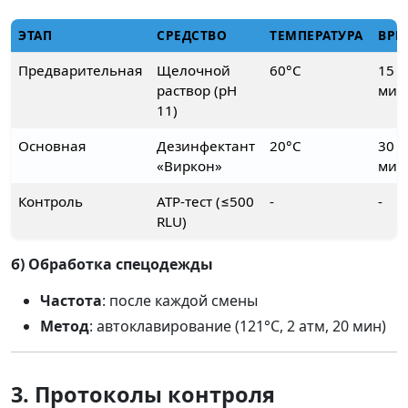
ЭТАП
СРЕДСТВО
ТЕМПЕРАТУРА
ВРЕ
Предварительная
Щелочной
60°C
15
раствор (pH
мин
11)
Основная
Дезинфектант
20°C
30
«Виркон»
мин
Контроль
ATP-тест (≤500
-
-
RLU)
б) Обработка спецодежды
Частота
: после каждой смены
Метод
: автоклавирование (121°C, 2 атм, 20 мин)
3. Протоколы контроля