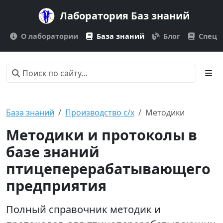
Лаборатория Баз знаний
О лаборатории
База знаний
Блог
Спецп
База знаний
Производство с/х
Методики
Методики и протоколы в
базе знаний
птицеперерабатывающего
предприятия
Полный справочник методик и