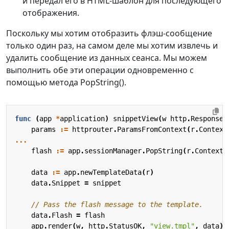
и передал его в HTML-шаблон для последующего
отображения.
Поскольку мы хотим отобразить флэш-сообщение
только один раз, на самом деле мы хотим извлечь и
удалить сообщение из данных сеанса. Мы можем
выполнить обе эти операции одновременно с
помощью метода PopString().
func
(
app
*
application
)
snippetView
(
w
http
.
ResponseW
params
:=
httprouter
.
ParamsFromContext
(
r
.
Context
...
flash
:=
app
.
sessionManager
.
PopString
(
r
.
Context
(
data
:=
app
.
newTemplateData
(
r
)
data
.
Snippet
=
snippet
// Pass the flash message to the template.
data
.
Flash
=
flash
app
.
render
(
w
,
http
.
StatusOK
,
"view.tmpl"
,
data
)