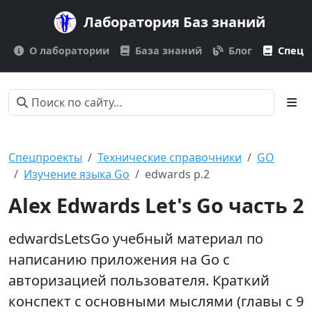
Лаборатория Баз знаний
О лаборатории
База знаний
Блог
Спецп
Спецпроекты
Технические справочники
GO
Изучение языка Go
edwards p.2
Alex Edwards Let's Go часть 2
edwardsLetsGo учебный материал по
написанию приложения на Go с
авторизацией пользователя. Краткий
конспект с основными мыслями (главы с 9