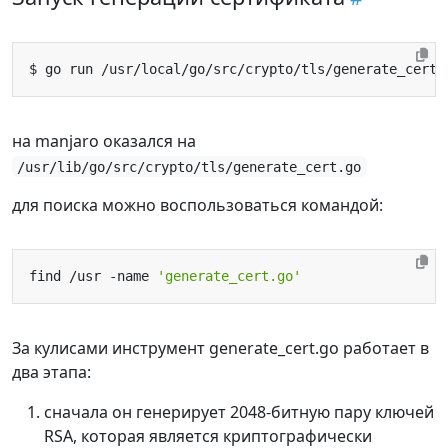
$ go run /usr/local/go/src/crypto/tls/generate_cert.
на manjaro оказался на
/usr/lib/go/src/crypto/tls/generate_cert.go
для поиска можно воспользоваться командой:
find /usr -name 
'generate_cert.go'
За кулисами инструмент generate_cert.go работает в
два этапа:
сначала он генерирует 2048-битную пару ключей
RSA, которая является криптографически