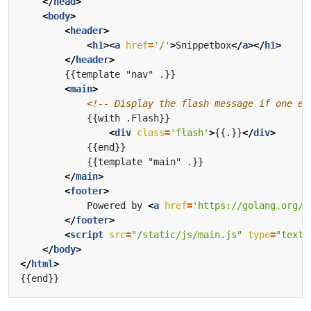
</
head
>
<
body
>
<
header
>
<
h1
><
a
href
=
'/'
>
Snippetbox
</
a
></
h1
>
</
header
>
<
main
>
<!-- Display the flash message if one ex
<
div
class
=
'flash'
>
{{.}}
</
div
>
</
main
>
<
footer
>
            Powered by 
<
a
href
=
'https://golang.org/'
</
footer
>
<
script
src
=
"/static/js/main.js"
type
=
"text/
</
body
>
</
html
>