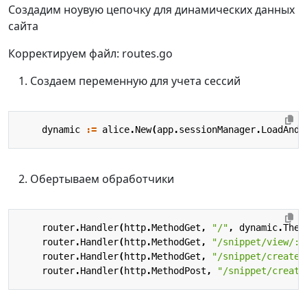
Создадим ноувую цепочку для динамических данных
сайта
Корректируем файл: routes.go
Создаем переменную для учета сессий
dynamic
:=
alice
.
New
(
app
.
sessionManager
.
LoadAndS
Обертываем обработчики
router
.
Handler
(
http
.
MethodGet
,
"/"
,
dynamic
.
Then
router
.
Handler
(
http
.
MethodGet
,
"/snippet/view/:i
router
.
Handler
(
http
.
MethodGet
,
"/snippet/create"
router
.
Handler
(
http
.
MethodPost
,
"/snippet/create