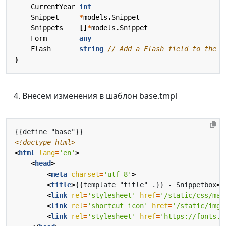
CurrentYear
int
Snippet
*
models
.
Snippet
Snippets
[]
*
models
.
Snippet
Form
any
Flash
string
// Add a Flash field to the t
}
Внесем изменения в шаблон base.tmpl
<!doctype html>
<
html
lang
=
'en'
>
<
head
>
<
meta
charset
=
'utf-8'
>
<
title
>
{{template "title" .}} - Snippetbox
</
<
link
rel
=
'stylesheet'
href
=
'/static/css/mai
<
link
rel
=
'shortcut icon'
href
=
'/static/img/
<
link
rel
=
'stylesheet'
href
=
'https://fonts.g