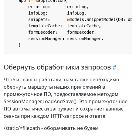
app
:=
&
application
{
errorLog
:
errorLog
,
infoLog
:
infoLog
,
snippets
:
&
models
.
SnippetModel
{
DB
:
db
}
templateCache
:
templateCache
,
formDecoder
:
formDecoder
,
sessionManager
:
sessionManager
,
}
Обернуть обработчики запросов
Чтобы сеансы работали, нам также необходимо
обернуть маршруты наших приложений в
промежуточное ПО, предоставляемое методом
SessionManager.LoadAndSave(). Это промежуточное
ПО автоматически загружает и сохраняет данные
сеанса при каждом HTTP-запросе и ответе.
/static/*filepath - оборачивать не будем