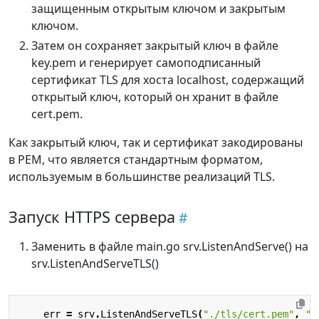
защищенным открытым ключом и закрытым
ключом.
Затем он сохраняет закрытый ключ в файле
key.pem и генерирует самоподписанный
сертификат TLS для хоста localhost, содержащий
открытый ключ, который он хранит в файле
cert.pem.
Как закрытый ключ, так и сертификат закодированы
в PEM, что является стандартным форматом,
используемым в большинстве реализаций TLS.
Запуск HTTPS сервера
Заменить в файле main.go srv.ListenAndServe() на
srv.ListenAndServeTLS()
err
=
srv
.
ListenAndServeTLS
(
"./tls/cert.pem"
,
".