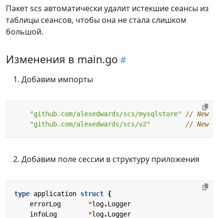
Пакет scs автоматически удалит истекшие сеансы из
таблицы сеансов, чтобы она не стала слишком
большой.
Изменения в main.go
Добавим импорты
"github.com/alexedwards/scs/mysqlstore"
// New i
"github.com/alexedwards/scs/v2"
// New i
Добавим поле сессии в структуру приложения
type
application
struct
{
errorLog
*
log
.
Logger
infoLog
*
log
.
Logger