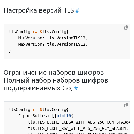
Настройка версий TLS
tlsConfig
:=
&
tls
.
Config
{
MinVersion
:
tls
.
VersionTLS12
,
MaxVersion
:
tls
.
VersionTLS12
,
}
Ограничение наборов шифров
Полный набор наборов шифров,
поддерживаемых Go,
tlsConfig
:=
&
tls
.
Config
{
CipherSuites
:
[]
uint16
{
tls
.
TLS_ECDHE_ECDSA_WITH_AES_256_GCM_SHA384
,
tls
.
TLS_ECDHE_RSA_WITH_AES_256_GCM_SHA384
,