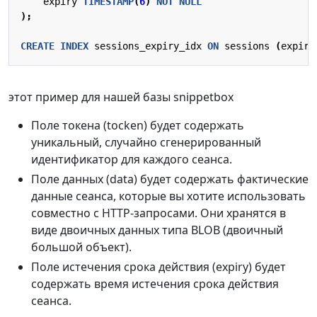
expiry
TIMESTAMP
(
6
)
NOT
NULL
);
CREATE
INDEX
sessions_expiry_idx
ON
sessions
(
expiry
этот пример для нашей базы snippetbox
Поле токена (tocken) будет содержать
уникальный, случайно сгенерированный
идентификатор для каждого сеанса.
Поле данных (data) будет содержать фактические
данные сеанса, которые вы хотите использовать
совместно с HTTP-запросами. Они хранятся в
виде двоичных данных типа BLOB (двоичный
большой объект).
Поле истечения срока действия (expiry) будет
содержать время истечения срока действия
сеанса.