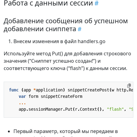
Работа с данными сессии
Добавление сообщения об успешном
добавлении сниппета
Внесем изменения в файл handlers.go
Используйте метод Put() для добавления строкового
значения (“Сниппет успешно создан!”) и
соответствующего ключа (“flash”) к данным сессии.
func
(
app
*
application
)
snippetCreatePost
(
w
http
.
Res
var
form
snippetCreateForm
...
app
.
sessionManager
.
Put
(
r
.
Context
(),
"flash"
,
"Sn
Первый параметр, который мы передаем в