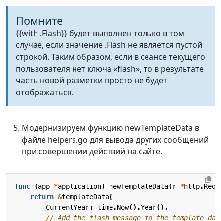
Помните
{{with .Flash}} будет выполнен только в том
случае, если значение .Flash не является пустой
строкой. Таким образом, если в сеансе текущего
пользователя нет ключа «flash», то в результате
часть новой разметки просто не будет
отображаться.
Модернизируем функцию newTemplateData в
файле helpers.go для вывода других сообщений
при совершении действий на сайте.
func
(
app
*
application
)
newTemplateData
(
r
*
http
.
Requ
return
&
templateData
{
CurrentYear
:
time
.
Now
().
Year
(),
// Add the flash message to the template dat