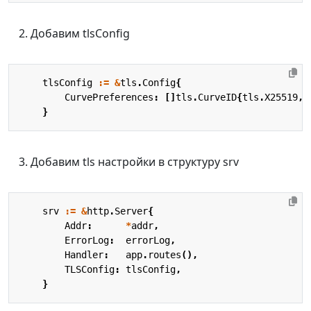
Добавим tlsConfig
tlsConfig
:=
&
tls
.
Config
{
CurvePreferences
:
[]
tls
.
CurveID
{
tls
.
X25519
,
}
Добавим tls настройки в структуру srv
srv
:=
&
http
.
Server
{
Addr
:
*
addr
,
ErrorLog
:
errorLog
,
Handler
:
app
.
routes
(),
TLSConfig
:
tlsConfig
,
}