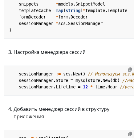
snippets
*
models
.
SnippetModel
templateCache
map
[
string
]
*
template
.
Template
formDecoder
*
form
.
Decoder
sessionManager
*
scs
.
SessionManager
}
Настройка менеджера сессий
sessionManager
:=
scs
.
New
()
// Используем scs.Ne
sessionManager
.
Store
=
mysqlstore
.
New
(
db
)
//наст
sessionManager
.
Lifetime
=
12
*
time
.
Hour
//устан
Добавить менеджер сессий в структуру
приложения