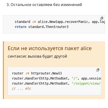
Остальное оставляем без изменений
standard
:=
alice
.
New
(
app
.
recoverPanic
,
app
.
logR
return
standard
.
Then
(
router
)
Если не используется пакет alice
синтаксис вызова будет другой
router
:=
httprouter
.
New
()
router
.
Handler
(
http
.
MethodGet
,
"/"
,
app
.
sessionMa
router
.
Handler
(
http
.
MethodGet
,
"/snippet/view/:id
// ... etc