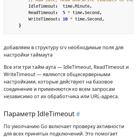
IdleTimeout
:
time
.
Minute
,
ReadTimeout
:
5
*
time
.
Second
,
WriteTimeout
:
10
*
time
.
Second
,
}
добавляем в структуру srv необходимые поля для
настройки таймаута
Все эти три тайм-аута — IdleTimeout, ReadTimeout и
WriteTimeout — являются общесерверными
настройками, которые действуют на базовое
соединение и применяются ко всем запросам
независимо от их обработчика или URL-адреса.
Параметр IdleTimeout
По умолчанию Go включает проверку активности
для всех принятых подключений. Это помогает