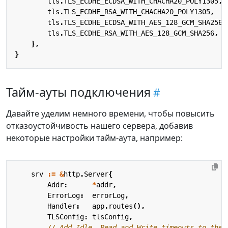
tls
.
TLS_ECDHE_ECDSA_WITH_CHACHA20_POLY1305
,
tls
.
TLS_ECDHE_RSA_WITH_CHACHA20_POLY1305
,
tls
.
TLS_ECDHE_ECDSA_WITH_AES_128_GCM_SHA256
,
tls
.
TLS_ECDHE_RSA_WITH_AES_128_GCM_SHA256
,
},
}
Тайм-ауты подключения
Давайте уделим немного времени, чтобы повысить
отказоустойчивость нашего сервера, добавив
некоторые настройки тайм-аута, например:
srv
:=
&
http
.
Server
{
Addr
:
*
addr
,
ErrorLog
:
errorLog
,
Handler
:
app
.
routes
(),
TLSConfig
:
tlsConfig
,
// Add Idle, Read and Write timeouts to the 