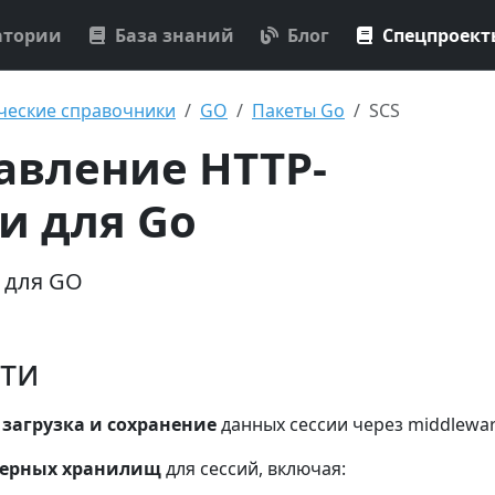
атории
База знаний
Блог
Спецпроек
ческие справочники
GO
Пакеты Go
SCS
равление HTTP-
и для Go
 для GO
ти
загрузка и сохранение
данных сессии через middlewa
рверных хранилищ
для сессий, включая: