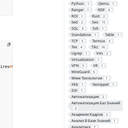
Python
Qemu
1
1
Ranger
RDF
1
6
ROI
Rust
1
2
Sed
Seo
2
15
SQL
Ssh
9
1
Standalone
Table
1
1
TCP
Termux
3
3
Tex
Tikz
4
16
Ugrep
Vim
1
2
Virtualization
1
VPN
VR
5
1
pires
=
Sat, 
27
 Apr 
2019
 10:28:20 GMT
;
 Max-Age
=
86400
;
 Http
WireGuard
5
Www Технологии
1
Xkb
Yasnippet
1
1
Zsh
1
Автоматизация
2
Автоматизация Баз Знаний
3
Академия Кадров
2
Анализ В Базе Знаний
1
Аналитика
7