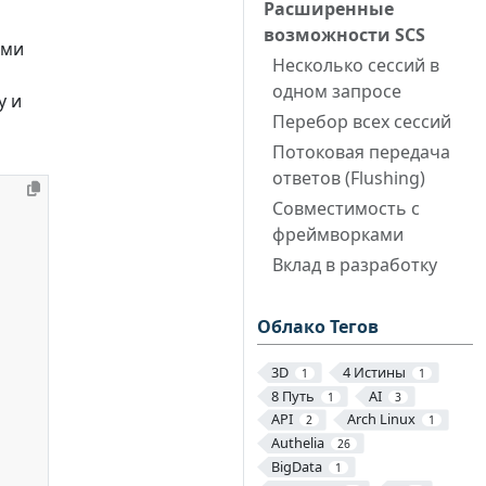
Расширенные
возможности SCS
ями
Несколько сессий в
одном запросе
у и
Перебор всех сессий
Потоковая передача
ответов (Flushing)
Совместимость с
фреймворками
Вклад в разработку
Облако Тегов
3D
4 Истины
1
1
8 Путь
AI
1
3
API
Arch Linux
2
1
Authelia
26
BigData
1