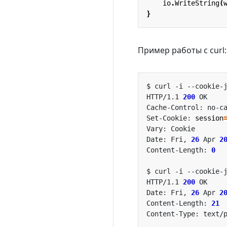
io
.
WriteString
(
}
Пример работы с curl:
HTTP/1.1 
200
Cache-Control: no-c
Set-Cookie: 
session
Date: Fri, 
26
 Apr 
2
Content-Length: 
0
HTTP/1.1 
200
Date: Fri, 
26
 Apr 
2
Content-Length: 
21
Content-Type: text/