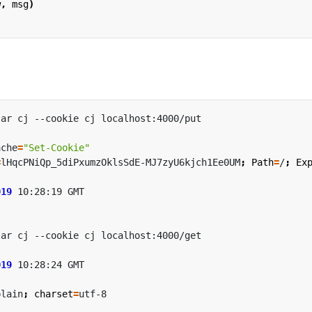
w
,
msg
)
ache
=
"Set-Cookie"
=
lHqcPNiQp_5diPxumzOklsSdE-MJ7zyU6kjch1Ee0UM
;
Path
=
/
;
Ex
019
019
plain
;
charset
=