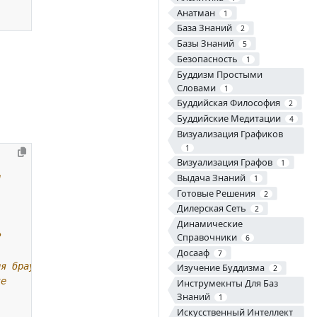
Анатман
1
База Знаний
2
Базы Знаний
5
Безопасность
1
Буддизм Простыми
Словами
1
Буддийская Философия
2
Буддийские Медитации
4
Визуализация Графиков
1
Визуализация Графов
1
Выдача Знаний
и
1
Готовые Решения
2
Дилерская Сеть
2
Динамические
P
Справочники
6
Досааф
7
ия браузера
Изучение Буддизма
2
te
Инструмекнты Для Баз
Знаний
1
Искусственный Интеллект