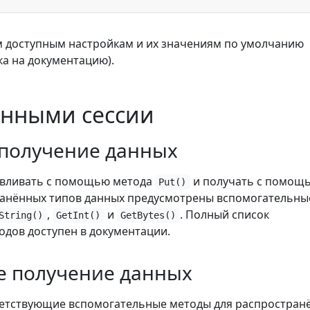
м доступным настройкам и их значениям по умолчанию
ка на документацию).
анными сессии
 получение данных
авливать с помощью метода
и получать с помощ
Put()
ранённых типов данных предусмотрены вспомогательны
,
и
. Полный список
String()
GetInt()
GetBytes()
дов доступен в документации.
е получение данных
ветствующие вспомогательные методы для распростран