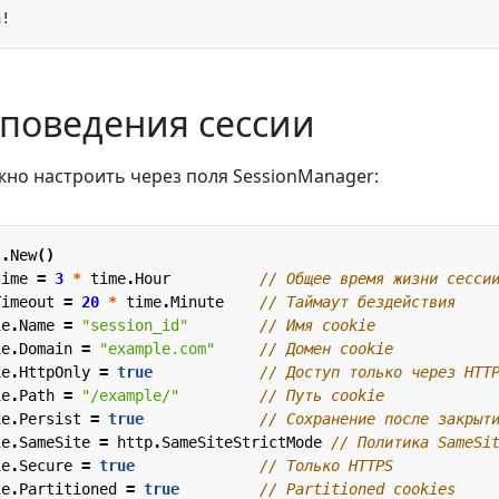
 поведения сессии
но настроить через поля SessionManager:
s
.
New
()
time
=
3
*
time
.
Hour
// Общее время жизни сесси
Timeout
=
20
*
time
.
Minute
// Таймаут бездействия
ie
.
Name
=
"session_id"
// Имя cookie
ie
.
Domain
=
"example.com"
// Домен cookie
ie
.
HttpOnly
=
true
// Доступ только через HTT
ie
.
Path
=
"/example/"
// Путь cookie
ie
.
Persist
=
true
// Сохранение после закрыт
ie
.
SameSite
=
http
.
SameSiteStrictMode
// Политика SameSi
ie
.
Secure
=
true
// Только HTTPS
ie
.
Partitioned
=
true
// Partitioned cookies