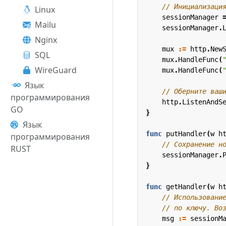
// Инициализаци
Linux
sessionManager
Mailu
sessionManager
.
Nginx
mux
:=
http
.
New
SQL
mux
.
HandleFunc
(
WireGuard
mux
.
HandleFunc
(
Язык
// Оберните ваш
программирования
http
.
ListenAndS
GO
}
Язык
func
putHandler
(
w
h
программирования
// Сохранение н
RUST
sessionManager
.
}
func
getHandler
(
w
h
// Использовани
// по ключу. Во
msg
:=
sessionM