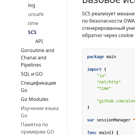
log
SCS реализует механи
unsafe
по безопасности OWAS
time
сгенерированный уник
SCS
обратно через cookie 
API
Goroutine and
Chanal and
package
main
Pipelines
import
(
SQL и GO
"io"
Спецификация
"net/http"
"time"
Go
Go Modules
"github.com/ale
Изучение языка
)
Go
var
sessionManager
Памятка по
примерам GO
func
main
()
{