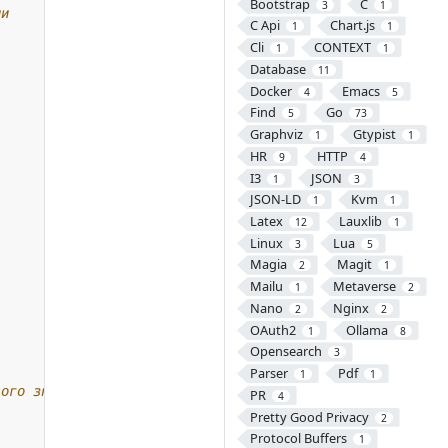
Bootstrap
C
3
1
ии
C Api
Chart.js
1
1
Cli
CONTEXT
1
1
Database
11
Docker
Emacs
4
5
Find
Go
5
73
Graphviz
Gtypist
1
1
HR
HTTP
9
4
I3
JSON
1
3
JSON-LD
Kvm
1
1
Latex
Lauxlib
12
1
Linux
Lua
3
5
Magia
Magit
2
1
Mailu
Metaverse
1
2
Nano
Nginx
2
2
OAuth2
Ollama
1
8
Opensearch
3
Parser
Pdf
1
1
вого значения
PR
4
Pretty Good Privacy
2
Protocol Buffers
1