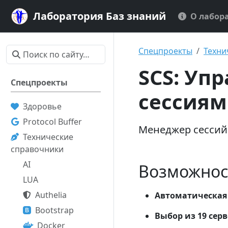
Лаборатория Баз знаний
О лабор
Спецпроекты
Техни
SCS: Уп
Спецпроекты
сессиям
Здоровье
Protocol Buffer
Менеджер сессий
Технические
справочники
AI
Возможнос
LUA
Authelia
Автоматическая 
Bootstrap
Выбор из 19 се
Docker