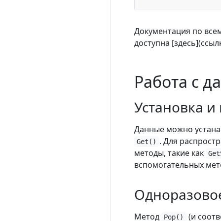
Документация по все
доступна [здесь](ссыл
Работа с д
Установка и
Данные можно устан
. Для распрост
Get()
методы, такие как
Get
вспомогательных мето
Одноразово
Метод
(и соот
Pop()