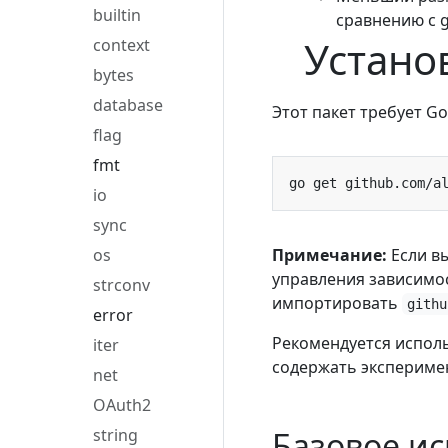
builtin
сравнению с go
Устано
context
bytes
database
Этот пакет требует Go
flag
fmt
io
sync
os
Примечание:
Если в
управления зависимос
strconv
импортировать
githu
error
Рекомендуется исполь
iter
содержать экспериме
net
OAuth2
string
Базовое и