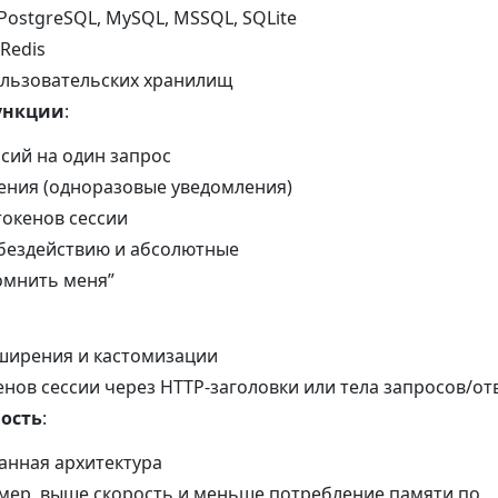
PostgreSQL, MySQL, MSSQL, SQLite
Redis
льзовательских хранилищ
ункции
:
сий на один запрос
щения (одноразовые уведомления)
токенов сессии
 бездействию и абсолютные
омнить меня”
ширения и кастомизации
нов сессии через HTTP-заголовки или тела запросов/от
ость
:
нная архитектура
ер, выше скорость и меньше потребление памяти по