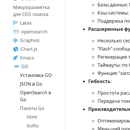
Базы данных: 
Микроразметка
Кэш-системы: 
для СЕО поиска
Поддержка по
Latex
Расширенные ф
opensearch
Graphviz
Несколько сес
“Flash”-сооб
Chart.js
Регенерация 
Emacs
Таймауты: по
GO
Функция “зап
Установка GO
Гибкость
:
JSON в Go
OpenSearch в
Простота рас
Go
Передача токе
Пакеты Go
Производительн
html
Оптимизирова
bufio
Меньший разм