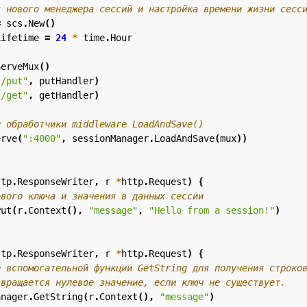
я нового менеджера сессий и настройка времени жизни сесс
=
scs
.
New
()
Lifetime
=
24
*
time
.
Hour
ServeMux
()
"/put"
,
putHandler
)
"/get"
,
getHandler
)
и обработчики middleware LoadAndSave()
erve
(
":4000"
,
sessionManager
.
LoadAndSave
(
mux
))
ttp
.
ResponseWriter
,
r
*
http
.
Request
)
{
ового ключа и значения в данных сессии
Put
(
r
.
Context
(),
"message"
,
"Hello from a session!"
)
ttp
.
ResponseWriter
,
r
*
http
.
Request
)
{
е вспомогательной функции GetString для получения строко
звращается нулевое значение, если ключ не существует.
anager
.
GetString
(
r
.
Context
(),
"message"
)