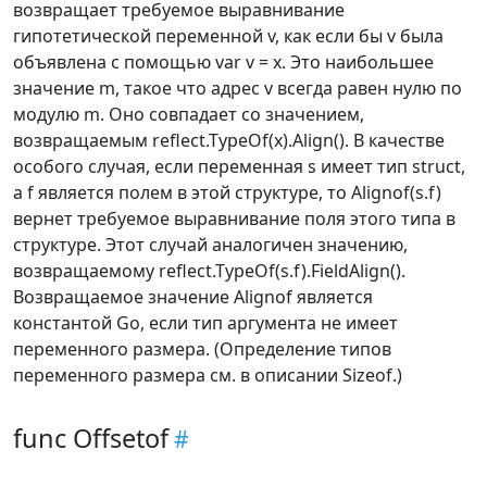
возвращает требуемое выравнивание
гипотетической переменной v, как если бы v была
объявлена с помощью var v = x. Это наибольшее
значение m, такое что адрес v всегда равен нулю по
модулю m. Оно совпадает со значением,
возвращаемым reflect.TypeOf(x).Align(). В качестве
особого случая, если переменная s имеет тип struct,
а f является полем в этой структуре, то Alignof(s.f)
вернет требуемое выравнивание поля этого типа в
структуре. Этот случай аналогичен значению,
возвращаемому reflect.TypeOf(s.f).FieldAlign().
Возвращаемое значение Alignof является
константой Go, если тип аргумента не имеет
переменного размера. (Определение типов
переменного размера см. в описании Sizeof.)
func Offsetof