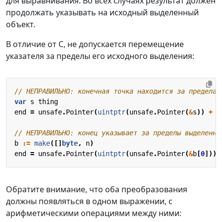
для выравнивания. Во всех случаях результат должен
продолжать указывать на исходный выделенный
объект.
В отличие от C, не допускается перемещение
указателя за пределы его исходного выделения:
// НЕПРАВИЛЬНО: конечная точка находится за пределам
var
s
thing
end
=
unsafe
.
Pointer
(
uintptr
(
unsafe
.
Pointer
(
&
s
))
+
u
// НЕПРАВИЛЬНО: конец указывает за пределы выделенно
b
:=
make
([]
byte
,
n
)
end
=
unsafe
.
Pointer
(
uintptr
(
unsafe
.
Pointer
(
&
b
[
0
]))
Обратите внимание, что оба преобразования
должны появляться в одном выражении, с
арифметическими операциями между ними: