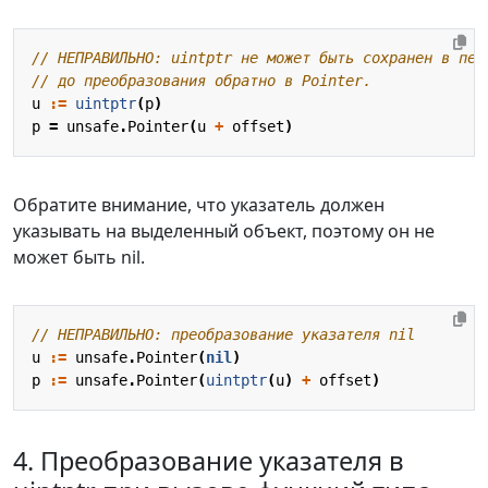
// НЕПРАВИЛЬНО: uintptr не может быть сохранен в пер
// до преобразования обратно в Pointer.
u
:=
uintptr
(
p
)
p
=
unsafe
.
Pointer
(
u
+
offset
)
Обратите внимание, что указатель должен
указывать на выделенный объект, поэтому он не
может быть nil.
// НЕПРАВИЛЬНО: преобразование указателя nil
u
:=
unsafe
.
Pointer
(
nil
)
p
:=
unsafe
.
Pointer
(
uintptr
(
u
)
+
offset
)
4. Преобразование указателя в