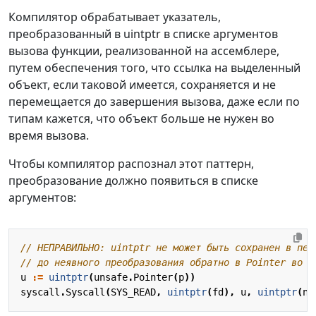
Компилятор обрабатывает указатель,
преобразованный в uintptr в списке аргументов
вызова функции, реализованной на ассемблере,
путем обеспечения того, что ссылка на выделенный
объект, если таковой имеется, сохраняется и не
перемещается до завершения вызова, даже если по
типам кажется, что объект больше не нужен во
время вызова.
Чтобы компилятор распознал этот паттерн,
преобразование должно появиться в списке
аргументов:
// НЕПРАВИЛЬНО: uintptr не может быть сохранен в пер
// до неявного преобразования обратно в Pointer во в
u
:=
uintptr
(
unsafe
.
Pointer
(
p
))
syscall
.
Syscall
(
SYS_READ
,
uintptr
(
fd
),
u
,
uintptr
(
n
)