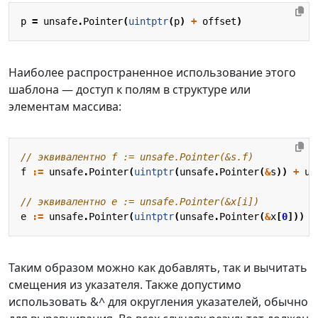
p
=
unsafe
.
Pointer
(
uintptr
(
p
)
+
offset
)
Наиболее распространенное использование этого
шаблона — доступ к полям в структуре или
элементам массива:
// эквивалентно f := unsafe.Pointer(&s.f)
f
:=
unsafe
.
Pointer
(
uintptr
(
unsafe
.
Pointer
(
&
s
))
+
un
// эквивалентно e := unsafe.Pointer(&x[i])
e
:=
unsafe
.
Pointer
(
uintptr
(
unsafe
.
Pointer
(
&
x
[
0
]))
+
Таким образом можно как добавлять, так и вычитать
смещения из указателя. Также допустимо
использовать &^ для округления указателей, обычно