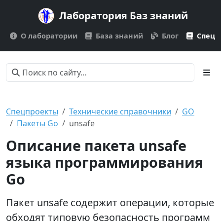
Лаборатория Баз знаний
О лаборатории
База знаний
Блог
Спецп
Спецпроекты
Технические справочники
GO
Пакеты Go
unsafe
Описание пакета unsafe
языка программирования
Go
Пакет unsafe содержит операции, которые
обходят типовую безопасность программ