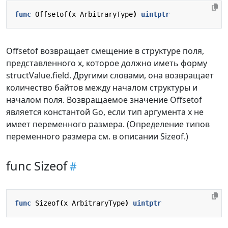
func
Offsetof
(
x
ArbitraryType
)
uintptr
Offsetof возвращает смещение в структуре поля,
представленного x, которое должно иметь форму
structValue.field. Другими словами, она возвращает
количество байтов между началом структуры и
началом поля. Возвращаемое значение Offsetof
является константой Go, если тип аргумента x не
имеет переменного размера. (Определение типов
переменного размера см. в описании Sizeof.)
func Sizeof
func
Sizeof
(
x
ArbitraryType
)
uintptr