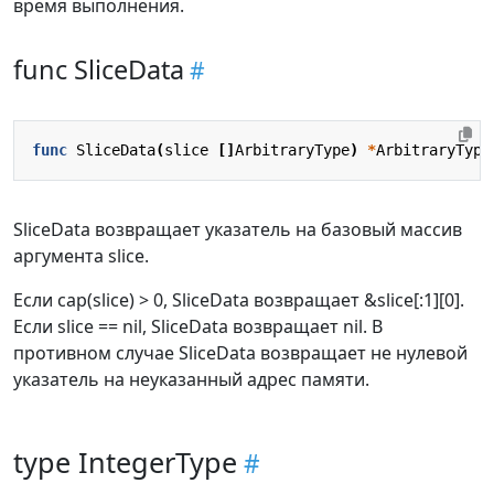
время выполнения.
func SliceData
func
SliceData
(
slice
[]
ArbitraryType
)
*
ArbitraryType
SliceData возвращает указатель на базовый массив
аргумента slice.
Если cap(slice) > 0, SliceData возвращает &slice[:1][0].
Если slice == nil, SliceData возвращает nil. В
противном случае SliceData возвращает не нулевой
указатель на неуказанный адрес памяти.
type IntegerType