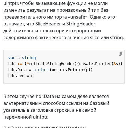
uintptr, чтобы вызывающие функции не могли
изменить результат на произвольный тип без
предварительного импорта «unsafe». Однако это
означает, что SliceHeader и StringHeader
действительны только при интерпретации
содержимого фактического значения slice или string.
var
s
string
hdr
:=
(
*
reflect
.
StringHeader
)(
unsafe
.
Pointer
(
&
s
))
/
hdr
.
Data
=
uintptr
(
unsafe
.
Pointer
(
p
))
/
hdr
.
Len
=
n
В этом случае hdr.Data на самом деле является
альтернативным способом ссылки на базовый
указатель в заголовке строки, а не самой
переменной uintptr.