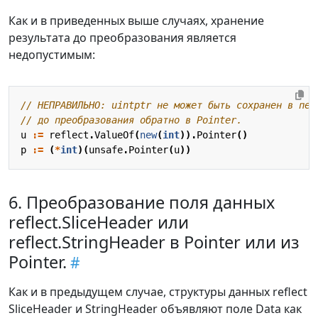
Как и в приведенных выше случаях, хранение
результата до преобразования является
недопустимым:
// НЕПРАВИЛЬНО: uintptr не может быть сохранен в пер
// до преобразования обратно в Pointer.
u
:=
reflect
.
ValueOf
(
new
(
int
)).
Pointer
()
p
:=
(
*
int
)(
unsafe
.
Pointer
(
u
))
6. Преобразование поля данных
reflect.SliceHeader или
reflect.StringHeader в Pointer или из
Pointer.
Как и в предыдущем случае, структуры данных reflect
SliceHeader и StringHeader объявляют поле Data как