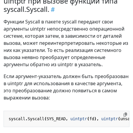
uintptr при вызове функций типа
syscall.Syscall.
Функции Syscall в пакете syscall передают свои
аргументы uintptr непосредственно операционной
системе, которая затем, в зависимости от деталей
вызова, может переинтерпретировать некоторые из
них как указатели. То есть реализация системного
вызова неявно преобразует определенные
аргументы обратно из uintptr в указатель.
Если аргумент-указатель должен быть преобразован
в uintptr для использования в качестве аргумента,
это преобразование должно появиться в самом
выражении вызова:
syscall
.
Syscall
(
SYS_READ
,
uintptr
(
fd
),
uintptr
(
unsaf