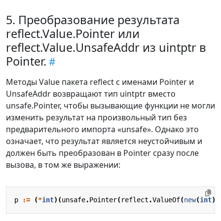
5. Преобразование результата
reflect.Value.Pointer или
reflect.Value.UnsafeAddr из uintptr в
Pointer.
Методы Value пакета reflect с именами Pointer и
UnsafeAddr возвращают тип uintptr вместо
unsafe.Pointer, чтобы вызывающие функции не могли
изменить результат на произвольный тип без
предварительного импорта «unsafe». Однако это
означает, что результат является неустойчивым и
должен быть преобразован в Pointer сразу после
вызова, в том же выражении:
p
:=
(
*
int
)(
unsafe
.
Pointer
(
reflect
.
ValueOf
(
new
(
int
))