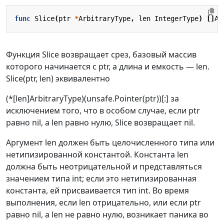
func
Slice
(
ptr
*
ArbitraryType
,
len
IntegerType
)
[]
Ar
Функция Slice возвращает срез, базовый массив
которого начинается с ptr, а длина и емкость — len.
Slice(ptr, len) эквивалентно
(*[len]ArbitraryType)(unsafe.Pointer(ptr))[:] за
исключением того, что в особом случае, если ptr
равно nil, а len равно нулю, Slice возвращает nil.
Аргумент len должен быть целочисленного типа или
нетипизированной константой. Константа len
должна быть неотрицательной и представляться
значением типа int; если это нетипизированная
константа, ей присваивается тип int. Во время
выполнения, если len отрицательно, или если ptr
равно nil, а len не равно нулю, возникает паника во