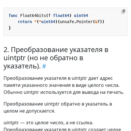
func
Float64bits
(
f
float64
)
uint64
return
*
(
*
uint64
)(
unsafe
.
Pointer
(
&
f
))
}
2. Преобразование указателя в
uintptr (но не обратно в
указатель).
Преобразование указателя в uintptr дает адрес
памяти указанного значения в виде целого числа.
Обычно uintptr используется для вывода на печать.
Преобразование uintptr обратно в указатель в
целом не допускается.
uintptr — это целое число, а не ссылка.
Преобразование указателя в uintptr создает целое