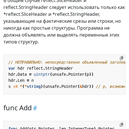
В общем случае reflect.SliceHeader и
reflect.StringHeader следует использовать только как
*reflect.SliceHeader и *reflect.StringHeader,
указывающие на фактические срезы или строки, но
никогда как простые структуры. Программа не
должна объявлять или выделять переменные этих
типов структур.
// НЕПРАВИЛЬНО: непосредственно объявленный заголово
var
hdr
reflect
.
StringHeader
hdr
.
Data
=
uintptr
(
unsafe
.
Pointer
(
p
))
hdr
.
Len
=
n
s
:=
*
(
*
string
)(
unsafe
.
Pointer
(
&
hdr
))
// p, возможно
func Add
func
Add
(
ptr
Pointer
,
len
IntegerType
)
Pointer