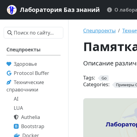
Лаборатория Баз знаний
О лабор
Спецпроекты
Техни
Памятка
Спецпроекты
Описание различ
Здоровье
Protocol Buffer
Tags:
Go
Технические
Categories:
Примеры 
справочники
AI
LUA
Authelia
Bootstrap
Docker