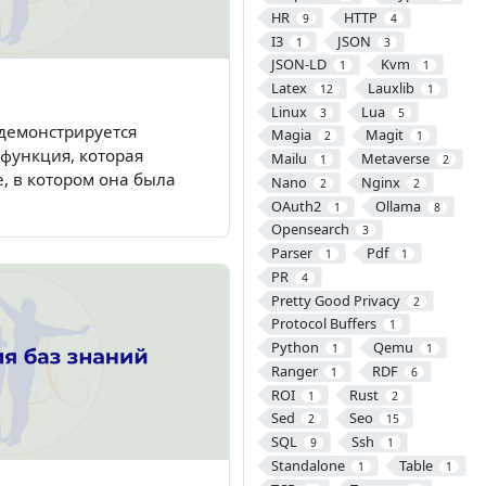
HR
HTTP
9
4
I3
JSON
1
3
JSON-LD
Kvm
1
1
Latex
Lauxlib
12
1
Linux
Lua
3
5
 демонстрируется
Magia
Magit
2
1
 функция, которая
Mailu
Metaverse
1
2
, в котором она была
Nano
Nginx
2
2
OAuth2
Ollama
1
8
Opensearch
3
Parser
Pdf
1
1
PR
4
Pretty Good Privacy
2
Protocol Buffers
1
Python
Qemu
1
1
Ranger
RDF
1
6
ROI
Rust
1
2
Sed
Seo
2
15
SQL
Ssh
9
1
Standalone
Table
1
1