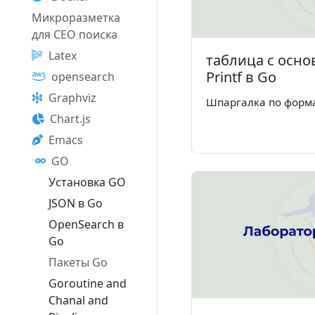
Микроразметка
для СЕО поиска
Latex
таблица с осн
Printf в Go
opensearch
Graphviz
Шпаргалка по формат
Chart.js
Emacs
GO
Установка GO
JSON в Go
OpenSearch в
Go
Пакеты Go
Goroutine and
Chanal and