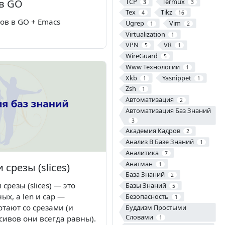
TCP
Termux
 в GO
3
3
Tex
Tikz
4
16
тов в GO + Emacs
Ugrep
Vim
1
2
Virtualization
1
VPN
VR
5
1
WireGuard
5
Www Технологии
1
Xkb
Yasnippet
1
1
Zsh
1
Автоматизация
2
Автоматизация Баз Знаний
3
Академия Кадров
2
Анализ В Базе Знаний
1
Аналитика
7
Анатман
1
 срезы (slices)
База Знаний
2
 срезы (slices) — это
Базы Знаний
5
ых, а len и cap —
Безопасность
1
тают со срезами (и
Буддизм Простыми
Словами
сивов они всегда равны).
1