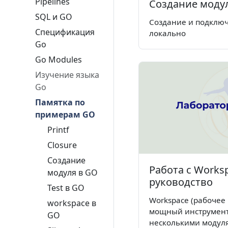
Pipelines
Создание моду
SQL и GO
Создание и подклю
Спецификация
локально
Go
Go Modules
Изучение языка
Go
Памятка по
примерам GO
Printf
Closure
Создание
Работа с Works
модуля в GO
руководство
Test в GO
Workspace (рабочее 
workspace в
мощный инструмент
GO
несколькими модуля