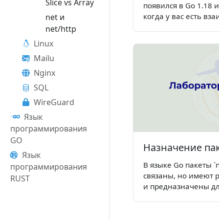
Slice vs Array
появился в Go 1.18 
когда у вас есть вз
net и
net/http
Linux
Mailu
Nginx
SQL
WireGuard
Язык
программирования
GO
Назначение паке
Язык
В языке Go пакеты `ne
программирования
связаны, но имеют 
RUST
и предназначены дл