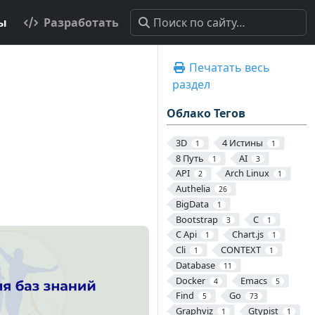
ты
Разработать
Печатать весь
раздел
Облако Тегов
3D
4 Истины
1
1
8 Путь
AI
1
3
API
Arch Linux
2
1
Authelia
26
BigData
1
Bootstrap
C
3
1
C Api
Chart.js
1
1
Cli
CONTEXT
1
1
Database
11
Docker
Emacs
4
5
Find
Go
5
73
Graphviz
Gtypist
1
1