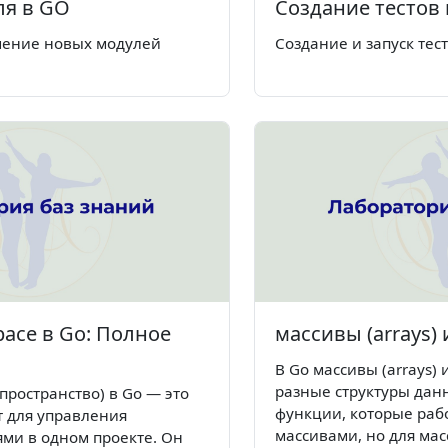
ля в GO
Создание тестов
чение новых модулей
Создание и запуск тес
pace в Go: Полное
массивы (arrays) и
В Go массивы (arrays) и
разные структуры данн
пространство) в Go — это
функции, которые рабо
 для управления
массивами, но для мас
ми в одном проекте. Он