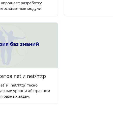
и упрощает разработку,
аимосвязанные модули.
тов net и net/http
t` и `net/http` тесно
разные уровни абстракции
я разных задач.