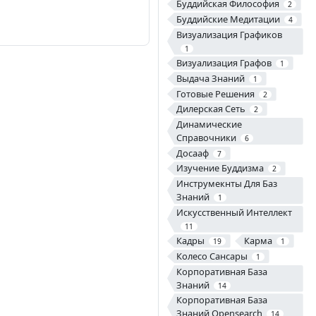
Буддийская Философия
2
Буддийские Медитации
4
Визуализация Графиков
1
Визуализация Графов
1
Выдача Знаний
1
Готовые Решения
2
Дилерская Сеть
2
Динамические
Справочники
6
Досааф
7
Изучение Буддизма
2
Инструмекнты Для Баз
Знаний
1
Искусственный Интеллект
11
Кадры
Карма
19
1
Колесо Сансары
1
Корпоративная База
Знаний
14
Корпоративная База
Знаний Opensearch
14