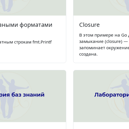
овными форматами
Closure
В этом примере на Go
замыкание (closure) —
ным строкам fmt.Printf
запоминает окружение
создана.