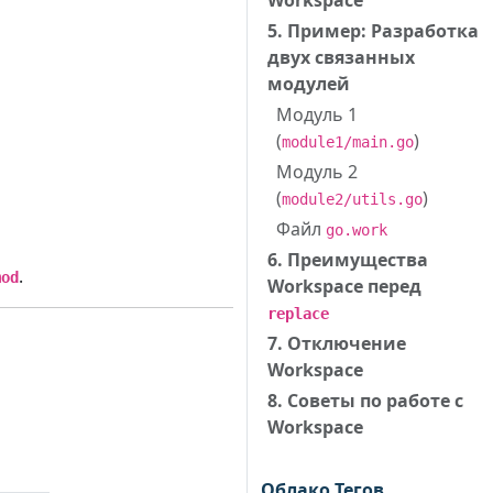
Workspace
5. Пример: Разработка
двух связанных
модулей
Модуль 1
(
)
module1/main.go
Модуль 2
(
)
module2/utils.go
Файл
go.work
6. Преимущества
.
mod
Workspace перед
replace
7. Отключение
Workspace
8. Советы по работе с
Workspace
Облако Тегов