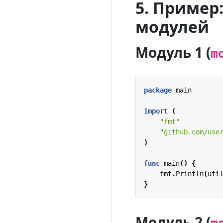
5. Пример
модулей
Модуль 1 (
m
package
main
import
(
"fmt"
"github.com/use
)
func
main
()
{
fmt
.
Println
(
uti
}
Модуль 2 (