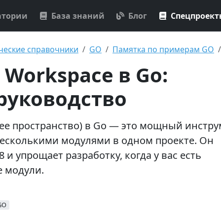
атории
База знаний
Блог
Спецпроек
ческие справочники
GO
Памятка по примерам GO
 Workspace в Go:
руководство
ее пространство) в Go — это мощный инстр
несколькими модулями в одном проекте. Он
8 и упрощает разработку, когда у вас есть
 модули.
GO