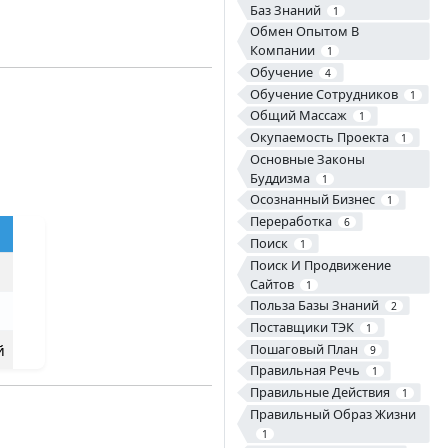
Баз Знаний
1
Обмен Опытом В
Компании
1
Обучение
4
Обучение Сотрудников
1
Общий Массаж
1
Окупаемость Проекта
1
Основные Законы
Буддизма
1
Осознанный Бизнес
1
Переработка
6
Поиск
1
Поиск И Продвижение
Сайтов
1
Польза Базы Знаний
2
Поставщики ТЭК
1
Пошаговый План
й
9
Правильная Речь
1
Правильные Действия
1
Правильный Образ Жизни
1