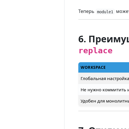
Теперь
может
module1
6. Преиму
replace
WORKSPACE
Глобальная настройка
Не нужно коммитить 
Удобен для монолитн