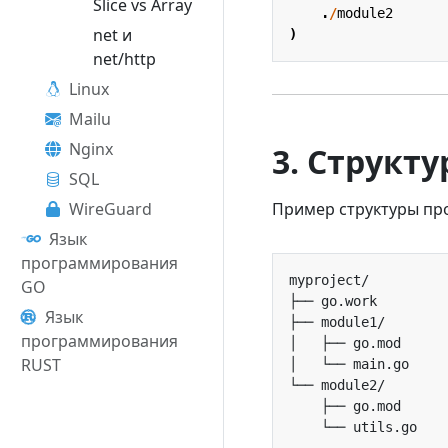
Slice vs Array
.
/
module2
net и
)
net/http
Linux
Mailu
Nginx
3. Структ
SQL
WireGuard
Пример структуры про
Язык
программирования
GO
├── go.work        
Язык
├── module1/       
программирования
│   ├── go.mod     
RUST
└── module2/       
    ├── go.mod     