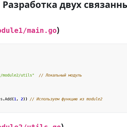
: Разработка двух связанн
)
odule1/main.go
r/module2/utils"
// Локальный модуль
ls
.
Add
(
1
,
2
))
// Используем функцию из module2
)