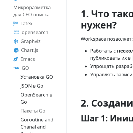
Микроразметка
1. Что так
для СЕО поиска
нужен?
Latex
opensearch
Workspace позволяет:
Graphviz
Chart.js
Работать с
неско
публиковать их в
Emacs
Упрощать разраб
GO
Управлять завис
Установка GO
JSON в Go
OpenSearch в
2. Создан
Go
Пакеты Go
Шаг 1: Ини
Goroutine and
Chanal and