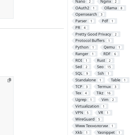
Nano
Nginx
2
2
OAuth2
Ollama
1
8
Opensearch
3
Parser
Pdf
1
1
PR
4
Pretty Good Privacy
2
Protocol Buffers
1
Python
Qemu
1
1
Ranger
RDF
1
6
ROI
Rust
1
2
Sed
Seo
2
15
SQL
Ssh
9
1
Standalone
Table
1
1
TCP
Termux
3
3
Tex
Tikz
4
16
Ugrep
Vim
1
2
Virtualization
1
VPN
VR
5
1
WireGuard
5
Www Технологии
1
Xkb
Yasnippet
1
1