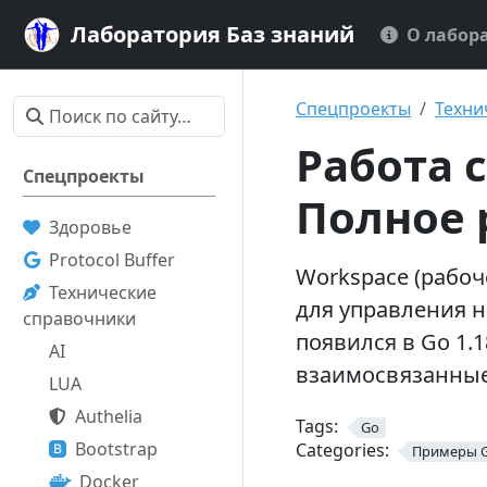
Лаборатория Баз знаний
О лабор
Спецпроекты
Техни
Работа с
Спецпроекты
Полное 
Здоровье
Protocol Buffer
Workspace (рабоч
Технические
для управления 
справочники
появился в Go 1.1
AI
взаимосвязанные
LUA
Authelia
Tags:
Go
Bootstrap
Categories:
Примеры 
Docker