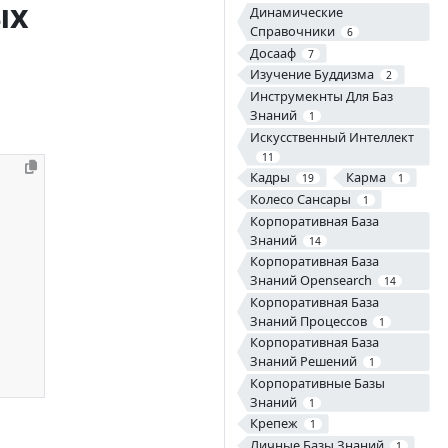
ых
Динамические
Справочники
6
Досааф
7
Изучение Буддизма
2
Инструмекнты Для Баз
Знаний
1
Искусственный Интеллект
11
Кадры
Карма
19
1
Колесо Сансары
1
Корпоративная База
Знаний
14
Корпоративная База
Знаний Opensearch
14
Корпоративная База
Знаний Процессов
1
Корпоративная База
Знаний Решений
1
Корпоративные Базы
Знаний
1
Крепеж
1
Личные Базы Знаний
1