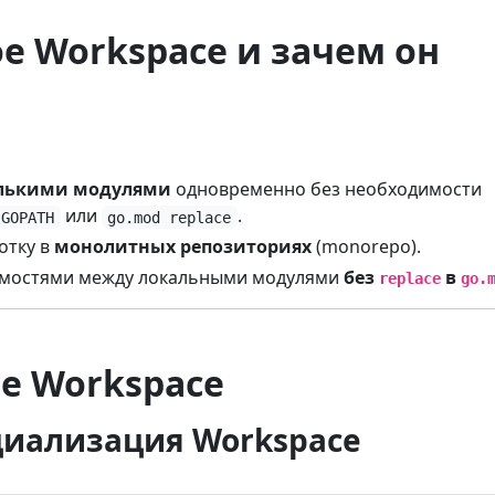
ое Workspace и зачем он
лькими модулями
одновременно без необходимости
или
.
GOPATH
go.mod replace
отку в
монолитных репозиториях
(monorepo).
имостями между локальными модулями
без
в
replace
go.
ие Workspace
циализация Workspace