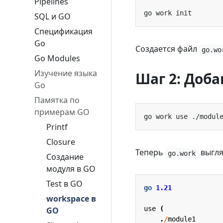
Pipelines
SQL и GO
Спецификация
Go
Создается файл
go.wo
Go Modules
Изучение языка
Шаг 2: Доб
Go
Памятка по
примерам GO
Printf
Closure
Теперь
выгля
go.work
Создание
модуля в GO
Test в GO
go
1.21
workspace в
use
(
GO
.
/
module1