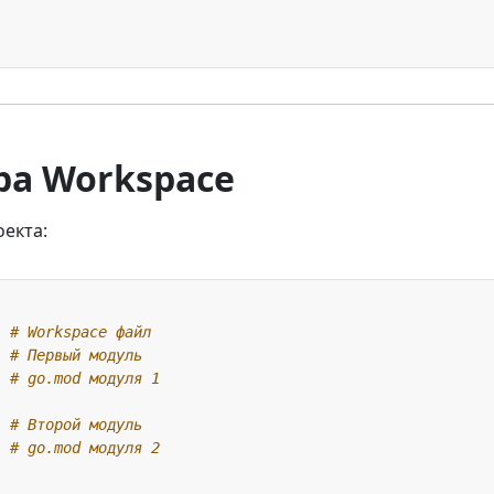
ура Workspace
екта:
  
# Workspace файл
  
# Первый модуль
  
# go.mod модуля 1
  
# Второй модуль
  
# go.mod модуля 2