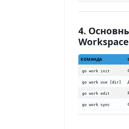
4. Основн
Workspace
КОМАНДА
go work init
go work use [dir]
go work edit
go work sync