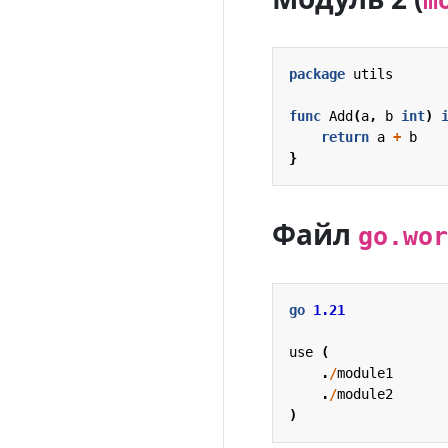
m
package
utils
func
Add
(
a
,
b
int
)
return
a
+
b
}
Файл
go.wor
go
1.21
use
(
.
/
module1
.
/
module2
)