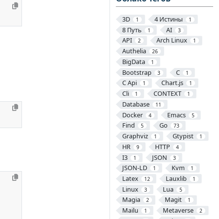
3D
4 Истины
1
1
8 Путь
AI
1
3
API
Arch Linux
2
1
Authelia
26
BigData
1
Bootstrap
C
3
1
C Api
Chart.js
1
1
Cli
CONTEXT
1
1
Database
11
Docker
Emacs
4
5
Find
Go
5
73
Graphviz
Gtypist
1
1
HR
HTTP
9
4
I3
JSON
1
3
JSON-LD
Kvm
1
1
Latex
Lauxlib
12
1
Linux
Lua
3
5
Magia
Magit
2
1
Mailu
Metaverse
1
2