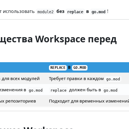
 использовать
без
в
!
module2
replace
go.mod
щества Workspace перед
В
REPLACE
GO.MOD
 для всех модулей
Требует правки в каждом
go.mod
изменения в
должен быть в
go.mod
replace
go.mod
ых репозиториев
Подходит для временных изменени