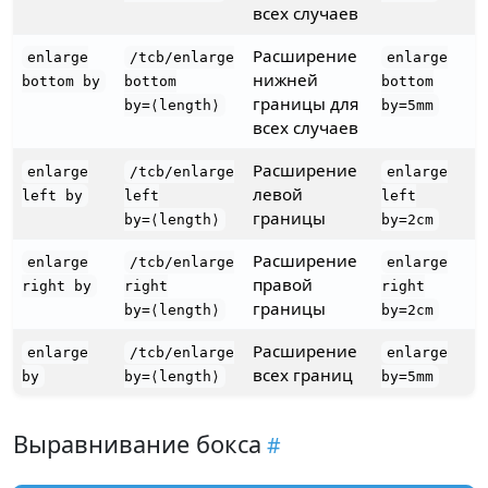
всех случаев
Расширение
enlarge
/tcb/enlarge
enlarge
нижней
bottom by
bottom
bottom
границы для
by=⟨length⟩
by=5mm
всех случаев
Расширение
enlarge
/tcb/enlarge
enlarge
левой
left by
left
left
границы
by=⟨length⟩
by=2cm
Расширение
enlarge
/tcb/enlarge
enlarge
правой
right by
right
right
границы
by=⟨length⟩
by=2cm
Расширение
enlarge
/tcb/enlarge
enlarge
всех границ
by
by=⟨length⟩
by=5mm
Выравнивание бокса