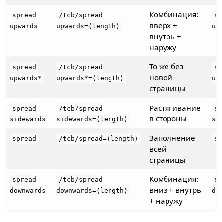
Комбинация:
spread
/tcb/spread
s
вверх +
upwards
upwards=⟨length⟩
up
внутрь +
наружу
То же без
spread
/tcb/spread
s
новой
upwards*
upwards*=⟨length⟩
up
страницы
Растягивание
spread
/tcb/spread
s
в стороны
sidewards
sidewards=⟨length⟩
si
Заполнение
spread
/tcb/spread=⟨length⟩
s
всей
страницы
Комбинация:
spread
/tcb/spread
s
вниз + внутрь
downwards
downwards=⟨length⟩
do
+ наружу