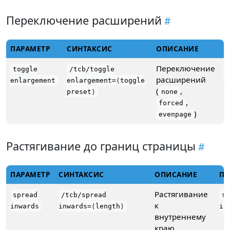
Переключение расширений
ПАРАМЕТР
СИНТАКСИС
ОПИСАНИЕ
П
Переключение
toggle
/tcb/toggle
расширений
enlargement
enlargement=⟨toggle
e
(
,
preset⟩
none
,
forced
)
evenpage
Растягивание до границ страницы
ПАРАМЕТР
СИНТАКСИС
ОПИСАНИЕ
ПР
Растягивание
spread
/tcb/spread
s
к
inwards
inwards=⟨length⟩
in
внутреннему
краю