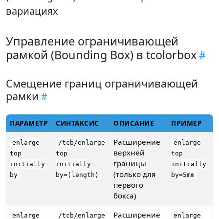
вариациях
Управление ограничивающей
рамкой (Bounding Box) в tcolorbox
Смещение границ ограничивающей
рамки
ПАРАМЕТР
СИНТАКСИС
ОПИСАНИЕ
ПРИМЕР
Расширение
enlarge
/tcb/enlarge
enlarge
верхней
top
top
top
границы
initially
initially
initially
(только для
by
by=⟨length⟩
by=5mm
первого
бокса)
Расширение
enlarge
/tcb/enlarge
enlarge