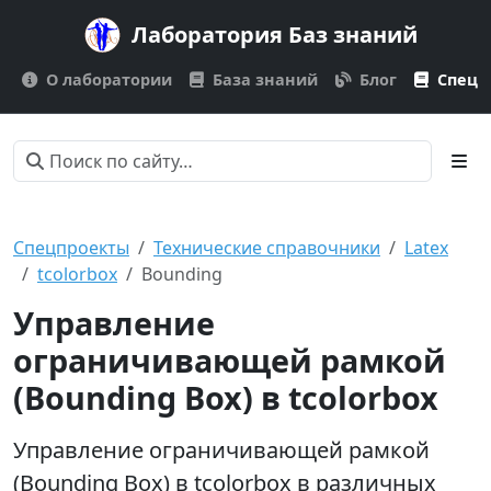
Лаборатория Баз знаний
О лаборатории
База знаний
Блог
Спецп
Спецпроекты
Технические справочники
Latex
tcolorbox
Bounding
Управление
ограничивающей рамкой
(Bounding Box) в tcolorbox
Управление ограничивающей рамкой
(Bounding Box) в tcolorbox в различных