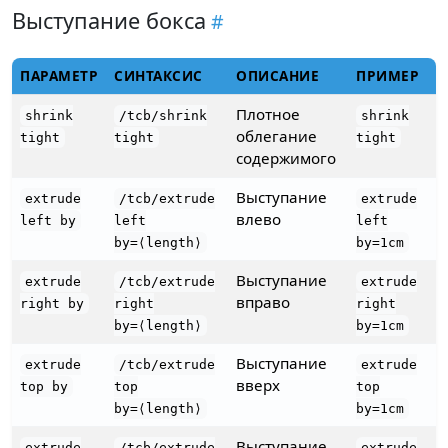
Выступание бокса
ПАРАМЕТР
СИНТАКСИС
ОПИСАНИЕ
ПРИМЕР
Плотное
shrink
/tcb/shrink
shrink
облегание
tight
tight
tight
содержимого
Выступание
extrude
/tcb/extrude
extrude
влево
left by
left
left
by=⟨length⟩
by=1cm
Выступание
extrude
/tcb/extrude
extrude
вправо
right by
right
right
by=⟨length⟩
by=1cm
Выступание
extrude
/tcb/extrude
extrude
вверх
top by
top
top
by=⟨length⟩
by=1cm
Выступание
extrude
/tcb/extrude
extrude