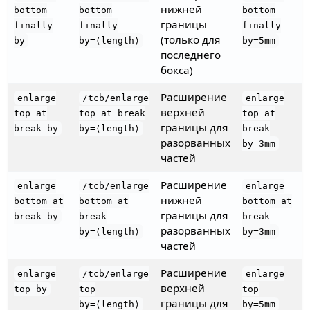
нижней
bottom
bottom
bottom
границы
finally
finally
finally
(только для
by
by=⟨length⟩
by=5mm
последнего
бокса)
Расширение
enlarge
/tcb/enlarge
enlarge
верхней
top at
top at break
top at
границы для
break by
by=⟨length⟩
break
разорванных
by=3mm
частей
Расширение
enlarge
/tcb/enlarge
enlarge
нижней
bottom at
bottom at
bottom at
границы для
break by
break
break
разорванных
by=⟨length⟩
by=3mm
частей
Расширение
enlarge
/tcb/enlarge
enlarge
верхней
top by
top
top
границы для
by=⟨length⟩
by=5mm