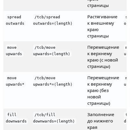
страницы
Растягивание
spread
/tcb/spread
s
к внешнему
outwards
outwards=⟨length⟩
ou
краю
страницы
Перемещение
move
/tcb/move
m
к верхнему
upwards
upwards=⟨length⟩
up
краю (с новой
страницы)
Перемещение
move
/tcb/move
m
к верхнему
upwards*
upwards*=⟨length⟩
up
краю (без
новой
страницы)
Заполнение
fill
/tcb/fill
f
до нижнего
downwards
downwards=⟨length⟩
do
края