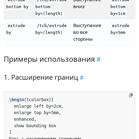
вниз
bottom by
bottom
bottom
by=⟨length⟩
by=1cm
Выступание
extrude
/tcb/extrude
extrude
во все
by
by=⟨length⟩
by=5mm
стороны
Примеры использования
1. Расширение границ
\begin
{
tcolorbox
}