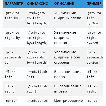
ПАРАМЕТР
СИНТАКСИС
ОПИСАНИЕ
ПРИМЕР
Увеличение
grow to
/tcb/grow
grow to
ширины влево
left by
to left
left
by=⟨length⟩
by=2cm
Увеличение
grow to
/tcb/grow
grow to
ширины
right by
to right
right
вправо
by=⟨length⟩
by=2cm
Увеличение
grow
/tcb/grow
grow
ширины в обе
sidewards
sidewards
sidewards
стороны
by
by=⟨length⟩
by=2cm
Выравнивание
flush
/tcb/flush
flush
влево
left
left
left
Выравнивание
flush
/tcb/flush
flush
вправо
right
right
right
Центрирование
center
/tcb/center
center