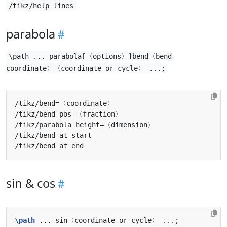
/tikz/help lines
parabola
\path ... parabola[〈options〉]bend〈bend
coordinate〉〈coordinate or cycle〉 ...;
sin & cos
\path