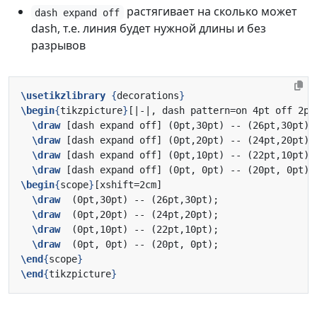
растягивает на сколько может
dash expand off
dash, т.е. линия будет нужной длины и без
разрывов
\usetikzlibrary
{
decorations
}
\begin
{
tikzpicture
}
\draw
\draw
\draw
\draw
\begin
{
scope
}
\draw
\draw
\draw
\draw
\end
{
scope
}
\end
{
tikzpicture
}