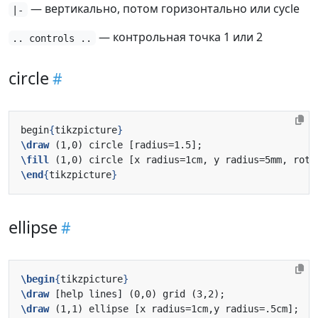
— вертикально, потом горизонтально или cycle
|-
— контрольная точка 1 или 2
.. controls ..
circle
begin
{
tikzpicture
}
\draw
\fill
\end
{
tikzpicture
}
ellipse
\begin
{
tikzpicture
}
\draw
\draw