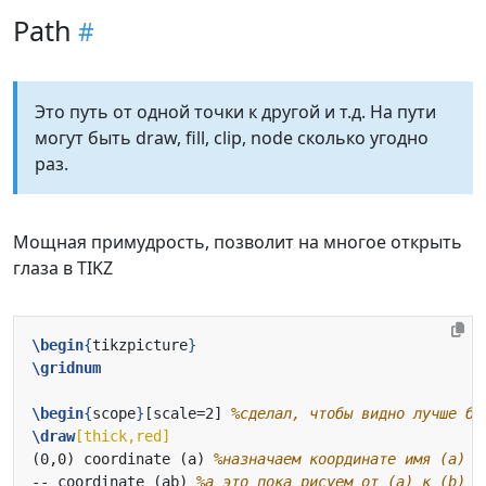
Path
Это путь от одной точки к другой и т.д. На пути
могут быть draw, fill, clip, node сколько угодно
раз.
Мощная примудрость, позволит на многое открыть
глаза в TIKZ
\begin
{
tikzpicture
}
\gridnum
\begin
{
scope
}
[scale=2] 
\draw
[thick,red]
(0,0) coordinate (a) 
-- coordinate (ab) 