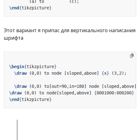
\end
{
tikzpicture
}
Этот вариант я припас для вертикального написания
шрифта
\begin
{
tikzpicture
}
\draw
 (0,0) to node [sloped,above] 
{
x
}
\draw
 (0,0) to[out=90,in=180] node [sloped,above] 
\draw
 (0,0) to node[sloped,above] 
{
0001000:000200
}
\end
{
tikzpicture
}