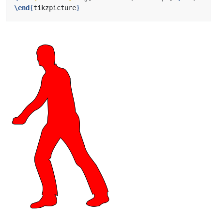
\end
{
tikzpicture
}