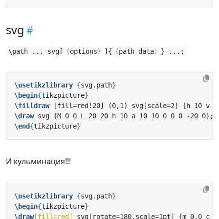
svg
\path ... svg[〈options〉]{〈path data〉} ...;
\usetikzlibrary
{
svg.path
}
\begin
{
tikzpicture
}
\filldraw
 [fill=red!20] (0,1) svg[scale=2] 
{
h 10 v 1
\draw
 svg 
{
M 0 0 L 20 20 h 10 a 10 10 0 0 0 -20 0
}
\end
{
tikzpicture
}
И кульминация!!!
\usetikzlibrary
{
svg.path
}
\begin
{
tikzpicture
}
\draw
[fill=red]
 svg[rotate=180,scale=1pt] 
{
m 0,0 c -