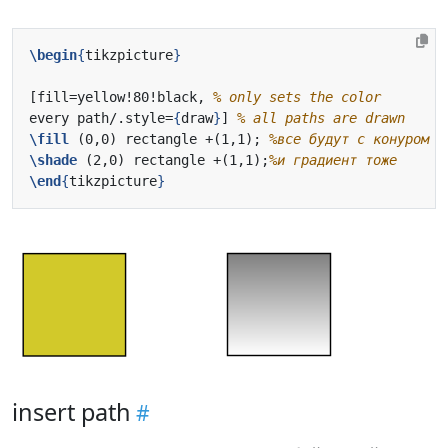
\begin
{
tikzpicture
}
[fill=yellow!80!black, 
every path/.style=
{
draw
}
] 
\fill
 (0,0) rectangle +(1,1); 
\shade
 (2,0) rectangle +(1,1);
\end
{
tikzpicture
}
insert path