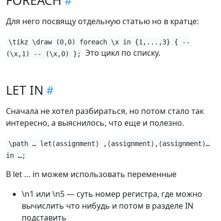
FOREACH
Для него посвящу отдельную статью но в кратце:
\tikz \draw (0,0) foreach \x in {1,...,3} { --
Это цикл по списку.
(\x,1) -- (\x,0) };
LET IN
Сначала не хотел разбираться, но потом стало так
интересно, а выяснилось, что еще и полезно.
\path … let⟨assignment⟩ ,⟨assignment⟩,⟨assignment⟩…
in …;
В let … in можем использовать переменные
\n1 или \n5 — суть номер регистра, где можно
вычислить что нибудь и потом в разделе IN
подставить