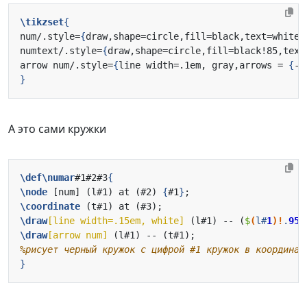
\tikzset
{
num/.style=
{
draw,shape=circle,fill=black,text=white,
numtext/.style=
{
draw,shape=circle,fill=black!85,text
arrow num/.style=
{
line width=.1em, gray,arrows = 
{
-S
}
А это сами кружки
\def\numar
#1#2#3
{
\node
 [num] (l#1) at (#2) 
{
#1
}
\coordinate
\draw
[line width=.15em, white]
 (l#1) -- (
$
(
l#
1
)!
.
95
!
\draw
[arrow num]
}