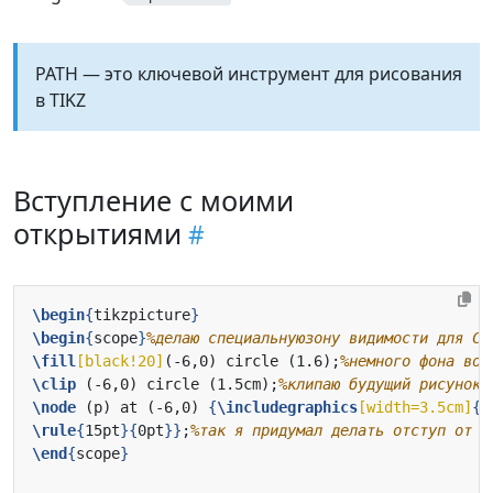
PATH — это ключевой инструмент для рисования
в TIKZ
Вступление с моими
открытиями
\begin
{
tikzpicture
}
\begin
{
scope
}
\fill
[black!20]
(-6,0) circle (1.6);
\clip
 (-6,0) circle (1.5cm);
\node
 (p) at (-6,0) 
{
\includegraphics
[width=3.5cm]
{
l
\rule
{
15pt
}{
0pt
}}
;
\end
{
scope
}