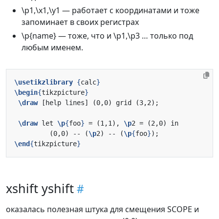
\p1,\x1,\y1 — работает с координатами и тоже
запоминает в своих регистрах
\p{name} — тоже, что и \p1,\p3 … только под
любым именем.
\usetikzlibrary
{
calc
}
\begin
{
tikzpicture
}
\draw
\draw
 let 
\p
{
foo
}
 = (1,1), 
\p
         (0,0) -- (
\p
2) -- (
\p
{
foo
}
\end
{
tikzpicture
}
xshift yshift
оказалась полезная штука для смещения SCOPE и