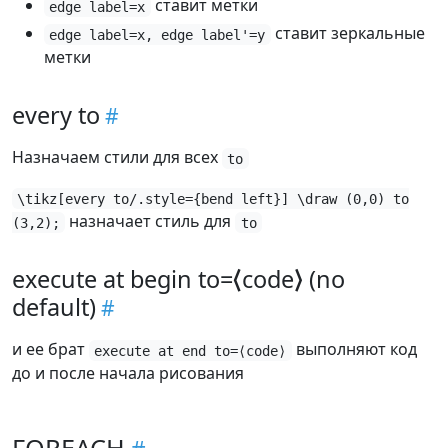
ставит метки
edge label=x
ставит зеркальные
edge label=x, edge label'=y
метки
every to
Назначаем стили для всех
to
\tikz[every to/.style={bend left}] \draw (0,0) to
назначает стиль для
(3,2);
to
execute at begin to=⟨code⟩ (no
default)
и ее брат
выполняют код
execute at end to=⟨code⟩
до и после начала рисования