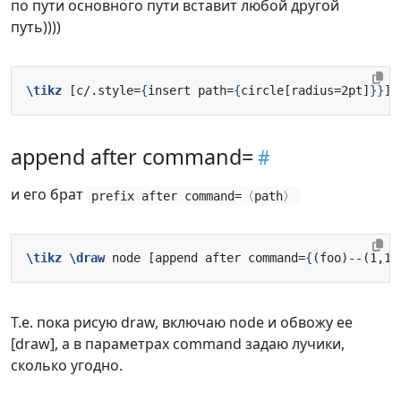
по пути основного пути вставит любой другой
путь))))
\tikz
 [c/.style=
{
insert path=
{
circle[radius=2pt]
}}
] 
append after command=
и его брат
prefix after command=〈path〉
\tikz
\draw
 node [append after command=
{
(foo)--(1,1)
Т.е. пока рисую draw, включаю node и обвожу ее
[draw], а в параметрах command задаю лучики,
сколько угодно.