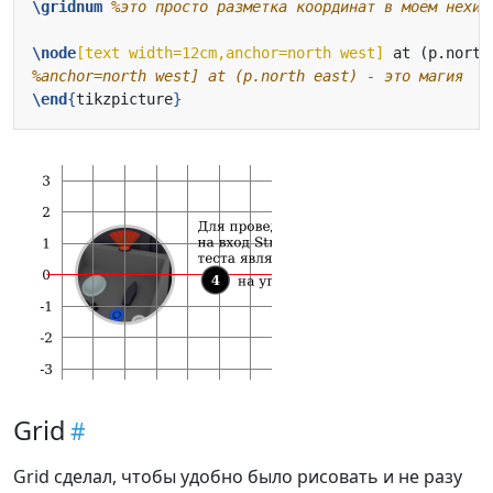
\gridnum
\node
[text width=12cm,anchor=north west]
 at (p.north
\end
{
tikzpicture
}
Grid
Grid сделал, чтобы удобно было рисовать и не разу