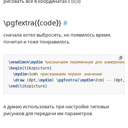
рисовать все в координатах с (0,0)
\pgfextra{⟨code⟩}
сначала хотел выбросить, но появилось время,
почитал и тоже понравилось
\newdimen\mydim
\begin
{
tikzpicture
}
\mydim
=1cm
\draw
 (0pt,
\mydim
) 
\pgfextra
{
\mydim
=2cm
}
 -- (0pt,
\
\end
{
tikzpicture
}
я думаю использовать при настройке типовых
рисунков для передачи им параметров