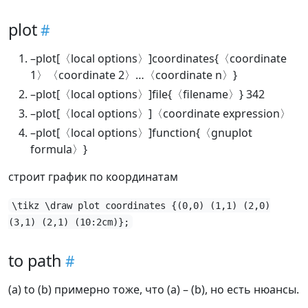
plot
–plot[〈local options〉]coordinates{〈coordinate
1〉〈coordinate 2〉…〈coordinate n〉}
–plot[〈local options〉]file{〈filename〉} 342
–plot[〈local options〉]〈coordinate expression〉
–plot[〈local options〉]function{〈gnuplot
formula〉}
строит график по координатам
\tikz \draw plot coordinates {(0,0) (1,1) (2,0)
(3,1) (2,1) (10:2cm)};
to path
(a) to (b) примерно тоже, что (a) – (b), но есть нюансы.