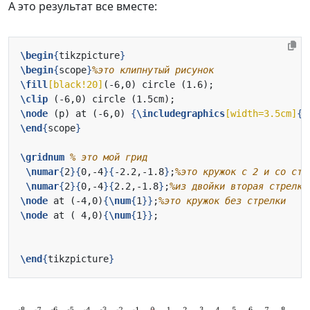
А это результат все вместе:
\begin
{
tikzpicture
}
\begin
{
scope
}
\fill
[black!20]
\clip
\node
 (p) at (-6,0) 
{
\includegraphics
[width=3.5cm]
{
l
\end
{
scope
}
\gridnum
\numar
{
2
}{
0,-4
}{
-2.2,-1.8
}
;
\numar
{
2
}{
0,-4
}{
2.2,-1.8
}
;
\node
 at (-4,0)
{
\num
{
1
}}
;
\node
 at ( 4,0)
{
\num
{
1
}}
\end
{
tikzpicture
}