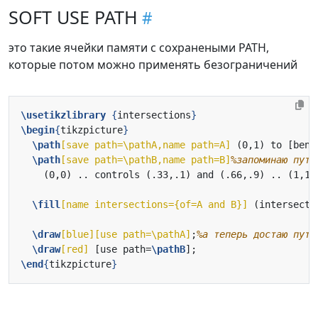
SOFT USE PATH
это такие ячейки памяти с сохранеными PATH,
которые потом можно применять безограничений
\usetikzlibrary
{
intersections
}
\begin
{
tikzpicture
}
\path
[save path=\pathA,name path=A]
 (0,1) to [bend
\path
[save path=\pathB,name path=B]
\fill
[name intersections={of=A and B}]
 (intersecti
\draw
[blue][use path=\pathA]
;
\draw
[red]
 [use path=
\pathB
\end
{
tikzpicture
}