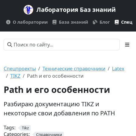
Лаборатория Баз знаний
О лаборатории
База знаний
Блог
Спецп
Спецпроекты
Технические справочники
Latex
TIKZ
Path и его особенности
Path и его особенности
Разбираю документацию TIKZ и
некоторые свои добавления по PATH
Tags:
Tikz
Categories:
Справочники