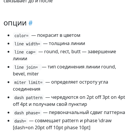
связывает до и после
опции
— покрасит в цветом
color=
— толщина линии
line width=
— round, rect, butt — завершение
line cap=
линии
— тип соединения линии round,
line join=
bevel, miter
— определяет остроту угла
miter limit=
соединения
— чередуются on 2pt off 3pt on 4pt
dash pattern
off 4pt и получаем свой пунктир
— первоначальный сдвиг паттерна
dash phase=
— совмещает pattern и phase \draw
dash=
[dash=on 20pt off 10pt phase 10pt]