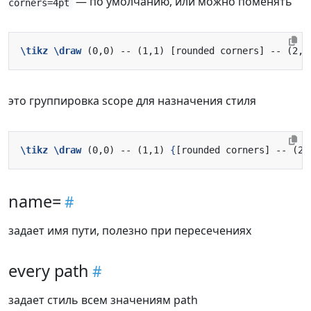
— по умолчанию, или можно поменять
corners=4pt
\tikz
\draw
это группировка scope для назначения стиля
\tikz
\draw
 (0,0) -- (1,1) 
{
[rounded corners] -- (2,
name=
задает имя пути, полезно при пересечениях
every path
задает стиль всем значениям path