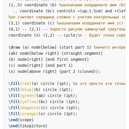
(1,.5) coordinate (b) 
  .. coordinate (bc) controls +(up:1.5cm) and +(left
(3,1) coordinate (c) 
(0,1) -- (2,1) -- 
coordinate (x) (1,2) -- cycle;
\draw
 (a) node[below] 
{
start part 1
}
(ab) node[below right] 
{
straight segment
}
(b) node[right] 
{
end first segment
}
(c) node[right] 
{
end part 1
}
(x) node[above right] 
{
part 2 (closed)
}
\fill
[red]
(a) circle (1pt); 
\fill
[blue]
\fill
[green]
\fill
[yellow]
\fill
[magenta]
\fill
[orange]
\end
{
scope
}
\end
{
tikzpicture
}