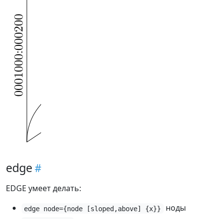
edge
EDGE умеет делать:
ноды
edge node={node [sloped,above] {x}}