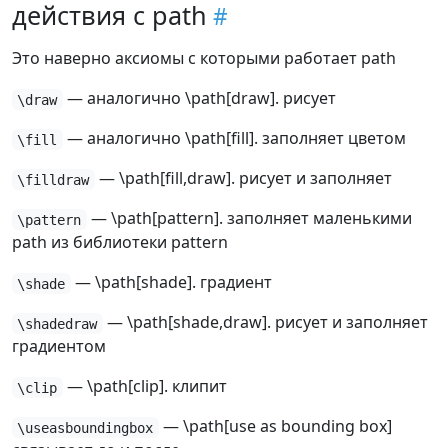
действия с path
Это наверно аксиомы с которыми работает path
— аналогично \path[draw]. рисует
\draw
— аналогично \path[fill]. заполняет цветом
\fill
— \path[fill,draw]. рисует и заполняет
\filldraw
— \path[pattern]. заполняет маленькими
\pattern
path из библиотеки pattern
— \path[shade]. градиент
\shade
— \path[shade,draw]. рисует и заполняет
\shadedraw
градиентом
— \path[clip]. клипит
\clip
— \path[use as bounding box]
\useasboundingbox