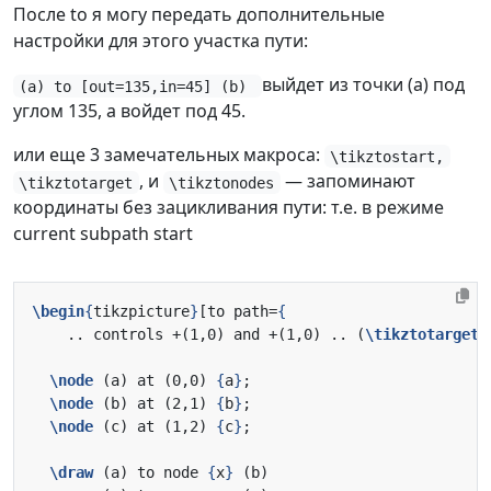
После to я могу передать дополнительные
настройки для этого участка пути:
выйдет из точки (a) под
(a) to [out=135,in=45] (b)
углом 135, а войдет под 45.
или еще 3 замечательных макроса:
\tikztostart,
, и
— запоминают
\tikztotarget
\tikztonodes
координаты без зацикливания пути: т.е. в режиме
current subpath start
\begin
{
tikzpicture
}
[to path=
{
    .. controls +(1,0) and +(1,0) .. (
\tikztotarget
)
\node
 (a) at (0,0) 
{
a
}
\node
 (b) at (2,1) 
{
b
}
\node
 (c) at (1,2) 
{
c
}
\draw
 (a) to node 
{
x
}