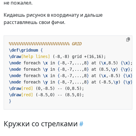
не пожалел.
Кидаешь рисунок в координату и дальше
расставляешь свои фичи.
\def\gridnum
{
\draw
[help lines]
\node
 foreach 
\x
 in 
{
-8,-7,...,8
}
 at (
\x
,8.5) 
{
\x
}
\node
 foreach 
\y
 in 
{
-8,-7,...,8
}
 at (8.5,
\y
) 
{
\y
}
\node
 foreach 
\x
 in 
{
-8,-7,...,8
}
 at (
\x
,-8.5) 
{
\x
}
\node
 foreach 
\y
 in 
{
-8,-7,...,8
}
 at (-8.5,
\y
) 
{
\y
}
\draw
[red]
\draw
[red]
}
Кружки со стрелками