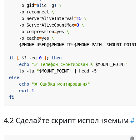
    -o 
gid
=
$(
id -g
)
    -o reconnect 
    -o 
ServerAliveInterval
=
15
    -o 
ServerAliveCountMax
=
3
    -o 
compression
=
yes 
    -o 
cache
=
yes 
$PHONE_USER
@
$PHONE_IP
:
$PHONE_PATH
"
$MOUNT_POINT
"
if
[
$?
 -eq 
0
]
;
then
echo
"✅ Телефон смонтирован в 
$MOUNT_POINT
"
    ls -la 
"
$MOUNT_POINT
"
|
else
echo
"❌ Ошибка монтирования"
exit
1
fi
4.2 Сделайте скрипт исполняемым