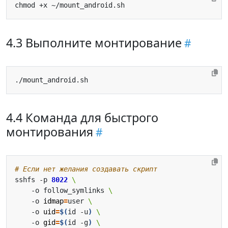
4.3 Выполните монтирование
4.4 Команда для быстрого
монтирования
# Если нет желания создавать скрипт
sshfs -p 
8022
    -o follow_symlinks 
    -o 
idmap
=
user 
    -o 
uid
=
$(
id -u
)
    -o 
gid
=
$(
id -g
)