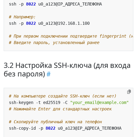
ssh -p 
8022
# Например:
ssh -p 
8022
# При первом подключении подтвердите fingerprint (на
# Введите пароль, установленный ранее
3.2 Настройка SSH-ключа (для входа
без пароля)
# На компьютере создайте SSH-ключ (если нет)
ssh-keygen -t ed25519 -C 
"your_email@example.com"
# Нажимайте Enter для стандартных настроек
# Скопируйте публичный ключ на телефон
ssh-copy-id -p 
8022