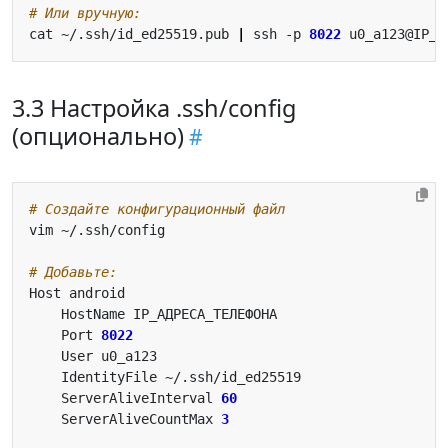
# Или вручную:
cat ~/.ssh/id_ed25519.pub 
|
 ssh -p 
8022
 u0_a123@IP_А
3.3 Настройка .ssh/config
(опционально)
# Создайте конфигурационный файл
# Добавьте:
    Port 
8022
    ServerAliveInterval 
60
    ServerAliveCountMax 
3