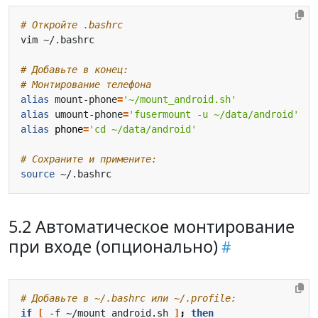
# Откройте .bashrc
# Добавьте в конец:
# Монтирование телефона
alias
 mount-phone
=
'~/mount_android.sh'
alias
 umount-phone
=
'fusermount -u ~/data/android'
alias
phone
=
'cd ~/data/android'
# Сохраните и примените:
source
5.2 Автоматическое монтирование
при входе (опционально)
# Добавьте в ~/.bashrc или ~/.profile:
if
[
 -f ~/mount_android.sh 
]
;
then