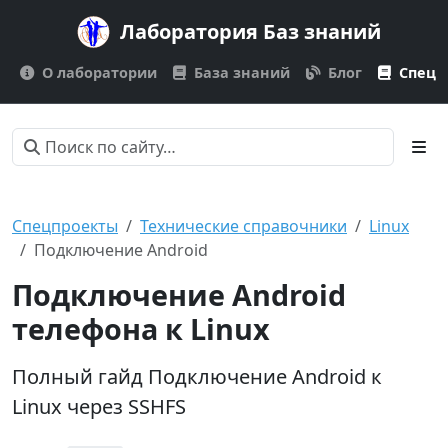
Лаборатория Баз знаний
О лаборатории
База знаний
Блог
Спецп
Спецпроекты
Технические справочники
Linux
Подключение Android
Подключение Android
телефона к Linux
Полный гайд Подключение Android к
Linux через SSHFS