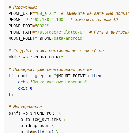
# Переменные
PHONE_USER
=
"u0_a123"
# Замените на ваше имя пользов
PHONE_IP
=
"192.168.1.100"
# Замените на ваш IP
PHONE_PORT
=
"8022"
PHONE_PATH
=
"/storage/emulated/0"
# Путь к внутренне
MOUNT_POINT
=
"
$HOME
/data/android"
# Создайте точку монтирования если её нет
mkdir -p 
"
$MOUNT_POINT
"
# Проверка, уже смонтировано или нет
if
 mount 
|
 grep -q 
"
$MOUNT_POINT
"
;
then
echo
"Папка уже смонтирована"
exit
0
fi
# Монтирование
sshfs -p 
$PHONE_PORT
    -o follow_symlinks 
    -o 
idmap
=
user 
    -o 
uid
=
$(
id -u
)