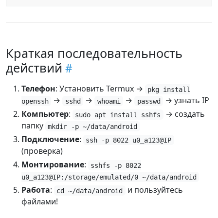
Краткая последовательность
действий
Телефон
: Установить Termux →
pkg install
→
→
→
→ узнать IP
openssh
sshd
whoami
passwd
Компьютер
:
→ создать
sudo apt install sshfs
папку
mkdir -p ~/data/android
Подключение
:
ssh -p 8022 u0_a123@IP
(проверка)
Монтирование
:
sshfs -p 8022
u0_a123@IP:/storage/emulated/0 ~/data/android
Работа
:
и пользуйтесь
cd ~/data/android
файлами!