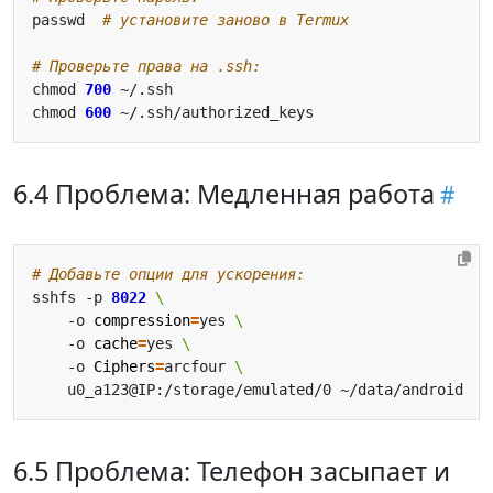
passwd  
# установите заново в Termux
# Проверьте права на .ssh:
chmod 
700
chmod 
600
6.4 Проблема: Медленная работа
# Добавьте опции для ускорения:
sshfs -p 
8022
    -o 
compression
=
yes 
    -o 
cache
=
yes 
    -o 
Ciphers
=
arcfour 
6.5 Проблема: Телефон засыпает и