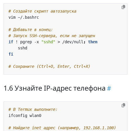
# Создайте скрипт автозапуска
# Добавьте в конец:
# Запуск SSH-сервера, если не запущен
if
 ! pgrep -x 
"sshd"
 > /dev/null
;
then
fi
# Сохраните (Ctrl+O, Enter, Ctrl+X)
1.6 Узнайте IP-адрес телефона
# В Termux выполните:
# Найдите inet адрес (например, 192.168.1.100)