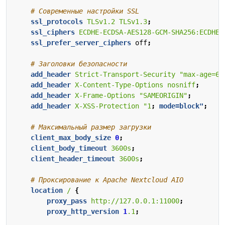
ssl_protocols
TLSv1.2
TLSv1.3
;
ssl_ciphers
ECDHE-ECDSA-AES128-GCM-SHA256:ECDHE-
ssl_prefer_server_ciphers
off
;
add_header
Strict-Transport-Security
"max-age=63
add_header
X-Content-Type-Options
nosniff
;
add_header
X-Frame-Options
"SAMEORIGIN"
;
add_header
X-XSS-Protection
"1
;
mode=block"
;
client_max_body_size
0
;
client_body_timeout
3600s
;
client_header_timeout
3600s
;
location
/
{
proxy_pass
http://127.0.0.1:11000
;
proxy_http_version
1
.1
;