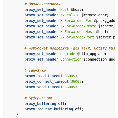
proxy_set_header
Host
$host
;
proxy_set_header
X-Real-IP
$remote_addr
;
proxy_set_header
X-Forwarded-For
$proxy_add_
proxy_set_header
X-Forwarded-Proto
$scheme
;
proxy_set_header
X-Forwarded-Host
$host
;
proxy_set_header
X-Forwarded-Port
$server_po
proxy_set_header
Upgrade
$http_upgrade
;
proxy_set_header
Connection
$connection_upgr
proxy_read_timeout
3600s
;
proxy_connect_timeout
3600s
;
proxy_send_timeout
3600s
;
proxy_buffering
off
;
proxy_request_buffering
off
;
}