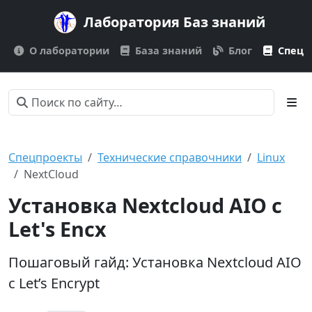
Лаборатория Баз знаний
О лаборатории
База знаний
Блог
Спецп
Спецпроекты
Технические справочники
Linux
NextCloud
Установка Nextcloud AIO с
Let's Encx
Пошаговый гайд: Установка Nextcloud AIO
с Let’s Encrypt