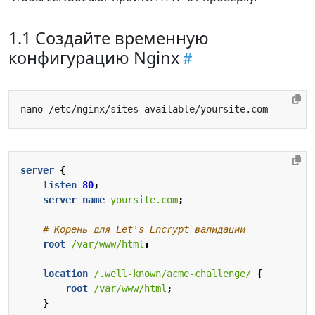
1.1 Создайте временную
конфигурацию Nginx
server
{
listen
80
;
server_name
yoursite.com
;
root
/var/www/html
;
location
/.well-known/acme-challenge/
{
root
/var/www/html
;
}