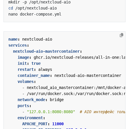
cd
name
:
nextcloud-aio
services
:
nextcloud-aio-mastercontainer
:
image
:
ghcr.io/nextcloud-releases/all-in-one:lat
init
:
true
restart
:
always
container_name
:
nextcloud-aio-mastercontainer
volumes
:
- 
nextcloud_aio_mastercontainer:/mnt/docker-ai
- 
/var/run/docker.sock:/var/run/docker.sock:ro
network_mode
:
bridge
ports
:
- 
"127.0.0.1:8080:8080"
# AIO интерфейс тольк
environment
:
APACHE_PORT
:
11000