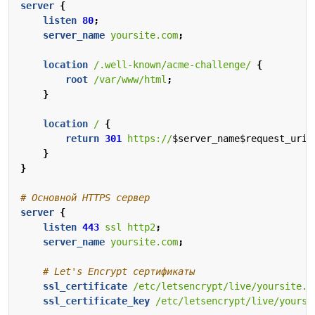
server
{
listen
80
;
server_name
yoursite.com
;
location
/.well-known/acme-challenge/
{
root
/var/www/html
;
}
location
/
{
return
301
https://
$server_name$request_uri
;
}
}
server
{
listen
443
ssl
http2
;
server_name
yoursite.com
;
ssl_certificate
/etc/letsencrypt/live/yoursite.c
ssl_certificate_key
/etc/letsencrypt/live/yoursi