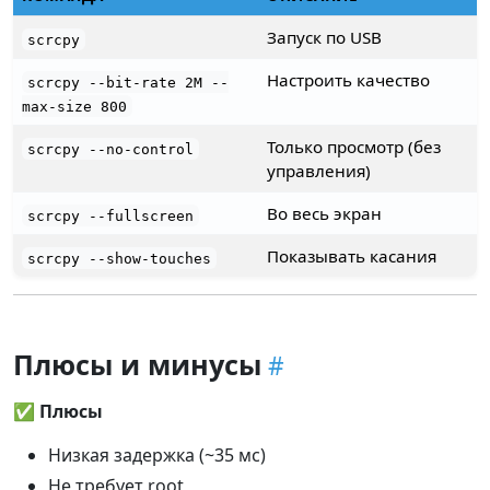
Запуск по USB
scrcpy
Настроить качество
scrcpy --bit-rate 2M --
max-size 800
Только просмотр (без
scrcpy --no-control
управления)
Во весь экран
scrcpy --fullscreen
Показывать касания
scrcpy --show-touches
Плюсы и минусы
✅
Плюсы
Низкая задержка (~35 мс)
Не требует root