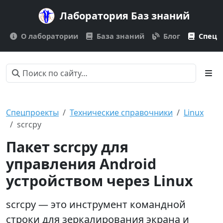
Лаборатория Баз знаний
О лаборатории
База знаний
Блог
Спецп
Спецпроекты
Технические справочники
Linux
scrcpy
Пакет scrcpy для
управления Android
устройством через Linux
scrcpy — это инструмент командной
строки для зеркалирования экрана и