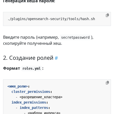
Генерация хеша пароля:
Введите пароль (например,
),
secretpassword
скопируйте полученный хеш.
2. Создание ролей
Формат
:
roles.yml
<имя_роли>
:
cluster_permissions
:
- 
<разрешение_кластера>
index_permissions
:
- 
index_patterns
:
- 
<шаблон_индекса>