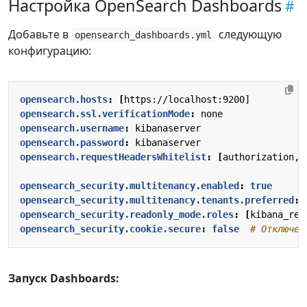
Настройка OpenSearch Dashboards
Добавьте в
следующую
opensearch_dashboards.yml
конфигурацию:
opensearch.hosts
:
[
https://localhost:9200]
opensearch.ssl.verificationMode
:
none
opensearch.username
:
kibanaserver
opensearch.password
:
kibanaserver
opensearch.requestHeadersWhitelist
:
[
authorization, 
opensearch_security.multitenancy.enabled
:
true
opensearch_security.multitenancy.tenants.preferred
:
opensearch_security.readonly_mode.roles
:
[
kibana_rea
opensearch_security.cookie.secure
:
false
# Отключен
Запуск Dashboards: