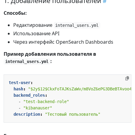
1. Добавление пользователей
Способы:
Редактирование
internal_users.yml
Использование API
Через интерфейс OpenSearch Dashboards
Пример добавления пользователя в
:
internal_users.yml
test-user
:
hash
:
"$2y$12$CkxFoTAJKsZaWv/m8VoZ6ePG3DBeBTAvoo4x
backend_roles
:
- 
"test-backend-role"
- 
"kibanauser"
description
:
"Тестовый пользователь"