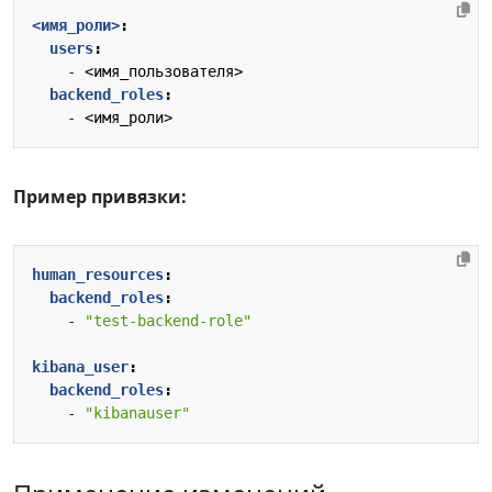
<имя_роли>
:
users
:
- 
<имя_пользователя>
backend_roles
:
- 
<имя_роли>
Пример привязки:
human_resources
:
backend_roles
:
- 
"test-backend-role"
kibana_user
:
backend_roles
:
- 
"kibanauser"