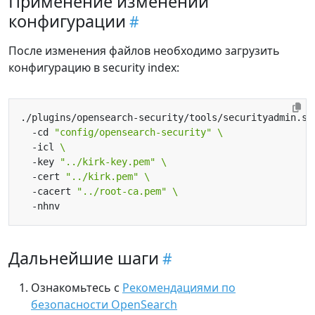
Применение изменений
конфигурации
После изменения файлов необходимо загрузить
конфигурацию в security index:
./plugins/opensearch-security/tools/securityadmin.sh
  -cd 
"config/opensearch-security"
  -icl 
  -key 
"../kirk-key.pem"
  -cert 
"../kirk.pem"
  -cacert 
"../root-ca.pem"
Дальнейшие шаги
Ознакомьтесь с
Рекомендациями по
безопасности OpenSearch