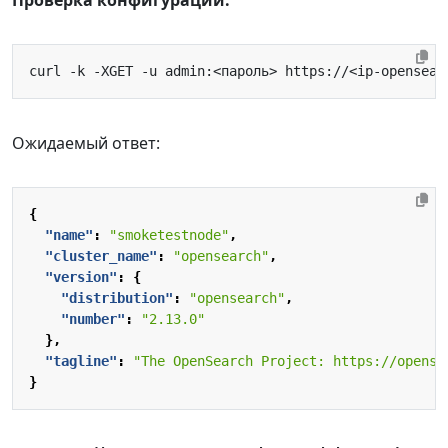
Проверка конфигурации:
Ожидаемый ответ:
{
"name"
:
"smoketestnode"
,
"cluster_name"
:
"opensearch"
,
"version"
:
{
"distribution"
:
"opensearch"
,
"number"
:
"2.13.0"
},
"tagline"
:
"The OpenSearch Project: https://opense
}