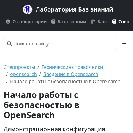
Лаборатория Баз знаний
О лаборатории
База знаний
Блог
Спецп
Спецпроекты
Технические справочники
opensearch
Введение в Opensearch
Начало работы с безопасностью в OpenSearch
Начало работы с
безопасностью в
OpenSearch
Демонстрационная конфигурация