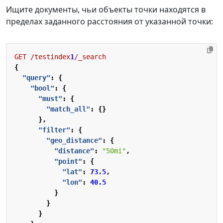
Ищите документы, чьи объекты точки находятся в
пределах заданного расстояния от указанной точки:
GET
/testindex
1
/_search
{
"query"
:
{
"bool"
:
{
"must"
:
{
"match_all"
:
{}
},
"filter"
:
{
"geo_distance"
:
{
"distance"
:
"50mi"
,
"point"
:
{
"lat"
:
73.5
,
"lon"
:
40.5
}
}
}