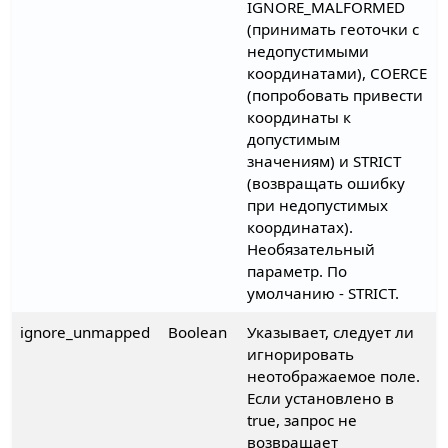
IGNORE_MALFORMED
(принимать геоточки с
недопустимыми
координатами), COERCE
(попробовать привести
координаты к
допустимым
значениям) и STRICT
(возвращать ошибку
при недопустимых
координатах).
Необязательный
параметр. По
умолчанию - STRICT.
ignore_unmapped
Boolean
Указывает, следует ли
игнорировать
неотображаемое поле.
Если установлено в
true, запрос не
возвращает