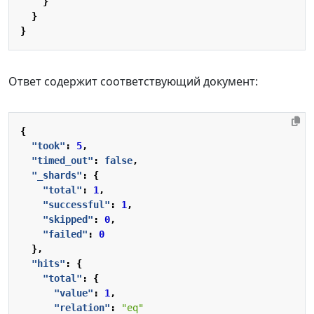
}
}
}
Ответ содержит соответствующий документ:
{
"took"
:
5
,
"timed_out"
:
false
,
"_shards"
:
{
"total"
:
1
,
"successful"
:
1
,
"skipped"
:
0
,
"failed"
:
0
},
"hits"
:
{
"total"
:
{
"value"
:
1
,
"relation"
:
"eq"