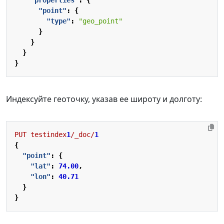
"properties"
:
{
"point"
:
{
"type"
:
"geo_point"
}
}
}
}
Индексуйте геоточку, указав ее широту и долготу:
PUT
testindex
1
/_doc/
1
{
"point"
:
{
"lat"
:
74.00
,
"lon"
:
40.71
}
}