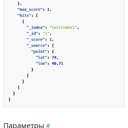
},
"max_score"
:
1
,
"hits"
:
[
{
"_index"
:
"testindex1"
,
"_id"
:
"1"
,
"_score"
:
1
,
"_source"
:
{
"point"
:
{
"lat"
:
74
,
"lon"
:
40.71
}
}
}
]
}
}
Параметры