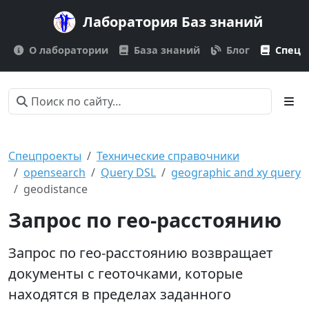
Лаборатория Баз знаний
О лаборатории
База знаний
Блог
Спецп
Спецпроекты
Технические справочники
opensearch
Query DSL
geographic and xy query
geodistance
Запрос по гео-расстоянию
Запрос по гео-расстоянию возвращает
документы с геоточками, которые
находятся в пределах заданного