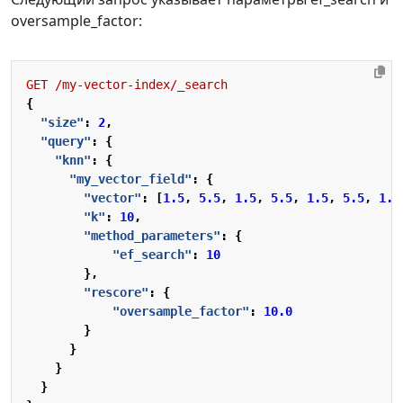
oversample_factor:
GET
/my-vector-index/_search
{
"size"
:
2
,
"query"
:
{
"knn"
:
{
"my_vector_field"
:
{
"vector"
:
[
1.5
,
5.5
,
1.5
,
5.5
,
1.5
,
5.5
,
1.5
"k"
:
10
,
"method_parameters"
:
{
"ef_search"
:
10
},
"rescore"
:
{
"oversample_factor"
:
10.0
}
}
}
}