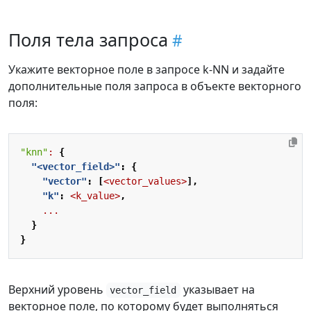
Поля тела запроса
Укажите векторное поле в запросе k-NN и задайте
дополнительные поля запроса в объекте векторного
поля:
"knn"
:
{
"<vector_field>"
:
{
"vector"
:
[
<vector_values>
],
"k"
:
<k_value>
,
...
}
}
Верхний уровень
указывает на
vector_field
векторное поле, по которому будет выполняться