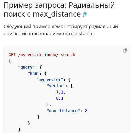
Пример запроса: Радиальный
поиск с max_distance
Следующий пример демонстрирует радиальный
поиск с использованием max_distance:
GET
/my-vector-index/_search
{
"query"
:
{
"knn"
:
{
"my_vector"
:
{
"vector"
:
[
7.1
,
8.3
],
"max_distance"
:
2
}
}
}