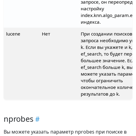
запросе, он переопреде
настройку
index.knn.algo_param.ef
индекса.
lucene
Нет
При создании поисково
запроса необходимо ук
k. Если вы укажете и k, 
ef_search, то будет пер
большее значение. Есл
ef_search больше k, вы
можете указать параметр
чтобы ограничить
окончательное количес
результатов до k.
nprobes
Вы можете указать параметр nprobes при поиске в