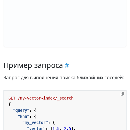
Пример запроса
Запрос для выполнения поиска ближайших соседей:
GET
/my-vector-index/_search
{
"query"
:
{
"knn"
:
{
"my_vector"
:
{
"vector"
:
[
1.5
,
2.5
],