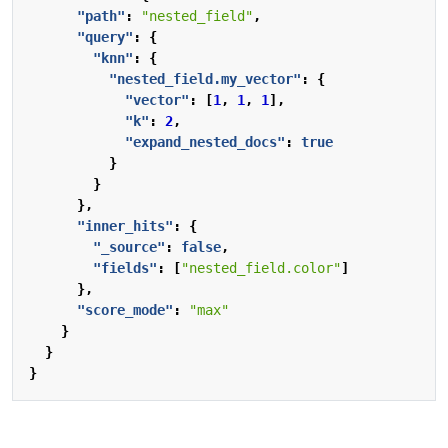
"path"
:
"nested_field"
,
"query"
:
{
"knn"
:
{
"nested_field.my_vector"
:
{
"vector"
:
[
1
,
1
,
1
],
"k"
:
2
,
"expand_nested_docs"
:
true
}
}
},
"inner_hits"
:
{
"_source"
:
false
,
"fields"
:
[
"nested_field.color"
]
},
"score_mode"
:
"max"
}
}
}