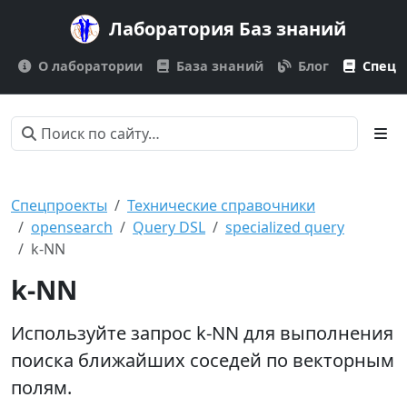
Лаборатория Баз знаний
О лаборатории
База знаний
Блог
Спецп
Спецпроекты
Технические справочники
opensearch
Query DSL
specialized query
k-NN
k-NN
Используйте запрос k-NN для выполнения
поиска ближайших соседей по векторным
полям.