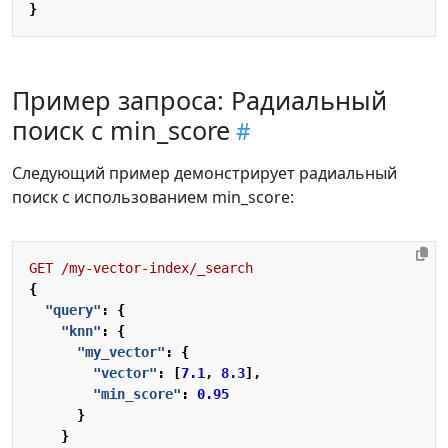
}
Пример запроса: Радиальный
поиск с min_score
Следующий пример демонстрирует радиальный
поиск с использованием min_score:
GET
/my-vector-index/_search
{
"query"
:
{
"knn"
:
{
"my_vector"
:
{
"vector"
:
[
7.1
,
8.3
],
"min_score"
:
0.95
}
}