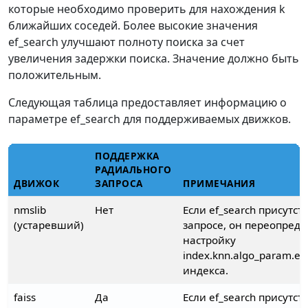
которые необходимо проверить для нахождения k
ближайших соседей. Более высокие значения
ef_search улучшают полноту поиска за счет
увеличения задержки поиска. Значение должно быть
положительным.
Следующая таблица предоставляет информацию о
параметре ef_search для поддерживаемых движков.
ПОДДЕРЖКА
РАДИАЛЬНОГО
ДВИЖОК
ЗАПРОСА
ПРИМЕЧАНИЯ
nmslib
Нет
Если ef_search присутст
(устаревший)
запросе, он переопреде
настройку
index.knn.algo_param.ef
индекса.
faiss
Да
Если ef_search присутст