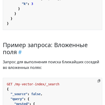
"k"
:
3
}
}
}
}
Пример запроса: Вложенные
поля
Запрос для выполнения поиска ближайших соседей
во вложенных полях:
GET
/my-vector-index/_search
{
"_source"
:
false
,
"query"
:
{
"nested"
:
{