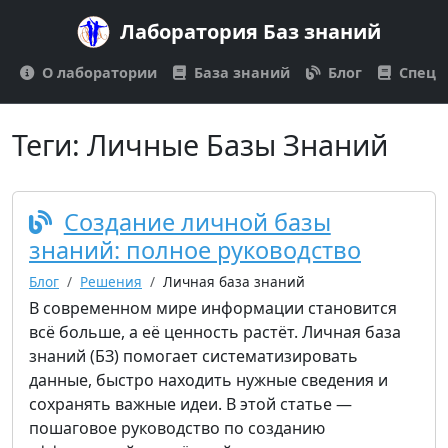
Лаборатория Баз знаний
О лаборатории
База знаний
Блог
Спецп
Теги:
Личные Базы Знаний
Создание личной базы
знаний: полное руководство
Блог
Решения
Личная база знаний
В современном мире информации становится
всё больше, а её ценность растёт. Личная база
знаний (БЗ) помогает систематизировать
данные, быстро находить нужные сведения и
сохранять важные идеи. В этой статье —
пошаговое руководство по созданию