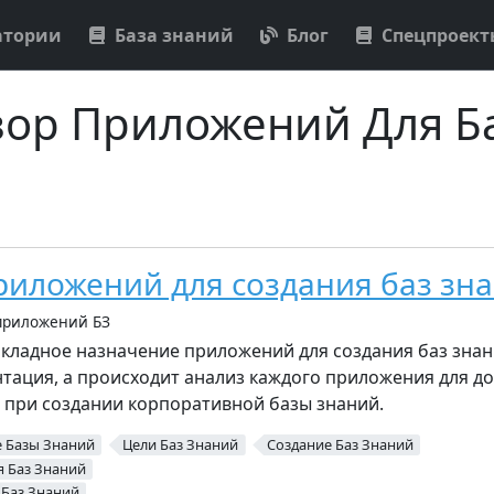
атории
База знаний
Блог
Спецпроек
ор Приложений Для Б
риложений для создания баз зн
приложений БЗ
ладное назначение приложений для создания баз знани
нтация, а происходит анализ каждого приложения для д
 при создании корпоративной базы знаний.
 Базы Знаний
Цели Баз Знаний
Создание Баз Знаний
 Баз Знаний
Баз Знаний