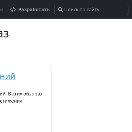
ты
Разработать
аз
аний
й. В этих обзорах
остижения