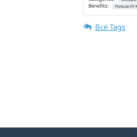
Benefits:
Польза От 
Всё Tags