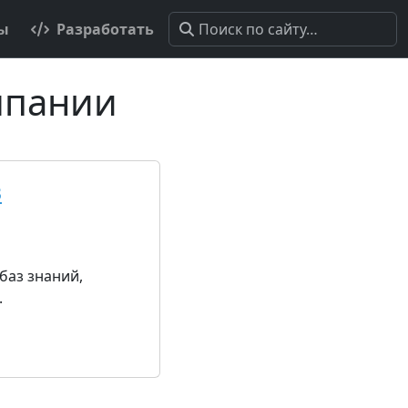
ты
Разработать
мпании
в
баз знаний,
.