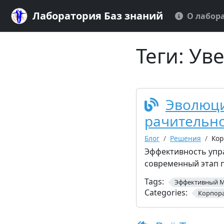
Лаборатория Баз знаний
О лабор
Теги:
Ув
Эволюци
рачительно
Блог
Решения
Кор
Эффективность упр
современный этап 
Tags:
Эффективный 
Categories:
Корпора