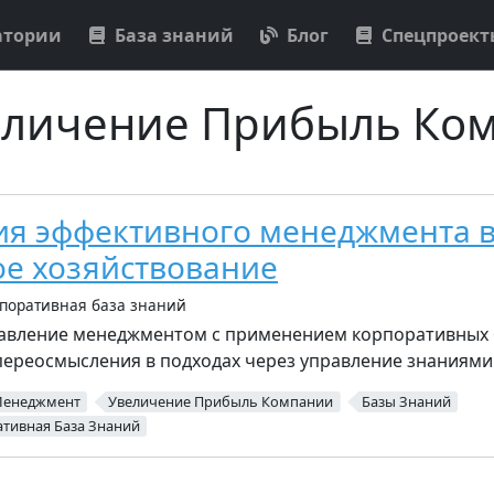
атории
База знаний
Блог
Спецпроек
еличение Прибыль Ко
я эффективного менеджмента 
е хозяйствование
поративная база знаний
авление менеджментом с применением корпоративных 
переосмысления в подходах через управление знаниями
Менеджмент
Увеличение Прибыль Компании
Базы Знаний
тивная База Знаний